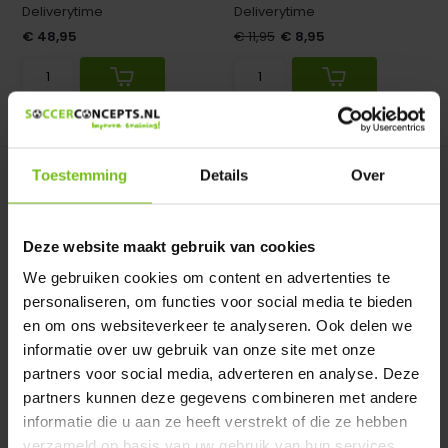
Deliverytime
Deliverytime
€ 48,95
€ 11,95
€ 8,95
Vergelijk
Vergelijk
Toestemming
Details
Over
Deze website maakt gebruik van cookies
We gebruiken cookies om content en advertenties te
personaliseren, om functies voor social media te bieden
Hordenset hoogte
Verstelbare horde van
en om ons websiteverkeer te analyseren. Ook delen we
verstelbaar
10cm - 30cm
Hordenset in hoogte
Verstelbare horde: in 5
informatie over uw gebruik van onze site met onze
verstelbaar 30cm-80cm met
hoogtes verstelbaar: 10c...
partners voor social media, adverteren en analyse. Deze
ve...
partners kunnen deze gegevens combineren met andere
informatie die u aan ze heeft verstrekt of die ze hebben
Op voorraad
Niet op voorraad
verzameld op basis van uw gebruik van hun services.