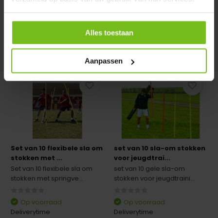
Deliverytime
Deliverytime
€ 18,95
€ 4,95
Alles toestaan
Vergelijk
Vergelijk
Aanpassen
Set van 10 flexibele sla om
set van 10 sla-om stokken
stokken met ...
voor jeugdtrai...
Set van 10 flexibele sla om
set van 10 gele sla-om
stokken met springve...
stokken voor jeugdtraini...
Op voorraad
Op voorraad
Deliverytime
Deliverytime