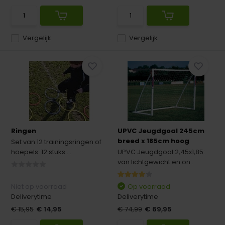
Vergelijk
Vergelijk
Ringen
UPVC Jeugdgoal 245cm
breed x 185cm hoog
Set van 12 trainingsringen of
hoepels: 12 stuks ...
UPVC Jeugdgoal 2,45x1,85:
van lichtgewicht en on...
Niet op voorraad
Op voorraad
Deliverytime
Deliverytime
€ 15,95
€ 14,95
€ 74,99
€ 69,95