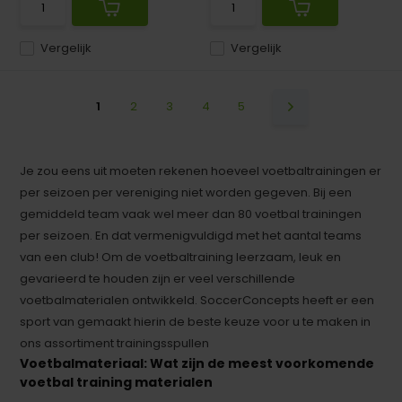
Vergelijk
Vergelijk
1
2
3
4
5
Je zou eens uit moeten rekenen hoeveel voetbaltrainingen er
per seizoen per vereniging niet worden gegeven. Bij een
gemiddeld team vaak wel meer dan 80 voetbal trainingen
per seizoen. En dat vermenigvuldigd met het aantal teams
van een club! Om de voetbaltraining leerzaam, leuk en
gevarieerd te houden zijn er veel verschillende
voetbalmaterialen ontwikkeld. SoccerConcepts heeft er een
sport van gemaakt hierin de beste keuze voor u te maken in
ons assortiment trainingsspullen
Voetbalmateriaal: Wat zijn de meest voorkomende
voetbal training materialen