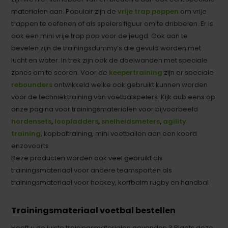
materialen aan. Populair zijn de
vrije trap poppen
om vrije
trappen te oefenen of als spelers figuur om te dribbelen. Er is
ook een mini vrije trap pop voor de jeugd. Ook aan te
bevelen zijn de trainingsdummy’s die gevuld worden met
lucht en water. In trek zijn ook de doelwanden met speciale
zones om te scoren. Voor de
keepertraining
zijn er speciale
rebounders
ontwikkeld welke ook gebruikt kunnen worden
voor de techniektraining van voetbalspelers. Kijk aub eens op
onze pagina voor trainingsmaterialen voor bijvoorbeeld
hordensets
,
loopladders
,
snelheidsmeters
,
agility
training
, kopbaltraining, mini voetballen aan een koord
enzovoorts
Deze producten worden ook veel gebruikt als
trainingsmateriaal voor andere teamsporten als
trainingsmateriaal voor hockey, korfbalm rugby en handbal
Trainingsmateriaal voetbal bestellen
Heeft u de juiste trainingsmaterialen gevonden ? Plaats deze