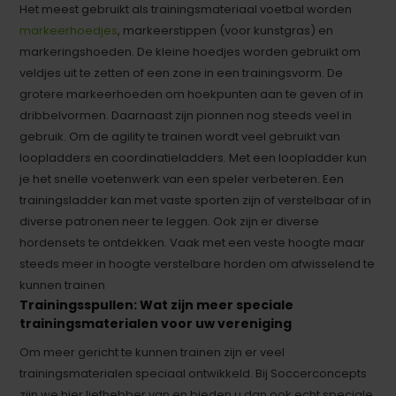
Het meest gebruikt als trainingsmateriaal voetbal worden
markeerhoedjes
, markeerstippen (voor kunstgras) en
markeringshoeden. De kleine hoedjes worden gebruikt om
veldjes uit te zetten of een zone in een trainingsvorm. De
grotere markeerhoeden om hoekpunten aan te geven of in
dribbelvormen. Daarnaast zijn pionnen nog steeds veel in
gebruik. Om de agility te trainen wordt veel gebruikt van
loopladders en coordinatieladders. Met een loopladder kun
je het snelle voetenwerk van een speler verbeteren. Een
trainingsladder kan met vaste sporten zijn of verstelbaar of in
diverse patronen neer te leggen. Ook zijn er diverse
hordensets te ontdekken. Vaak met een veste hoogte maar
steeds meer in hoogte verstelbare horden om afwisselend te
kunnen trainen
Trainingsspullen: Wat zijn meer speciale
trainingsmaterialen voor uw vereniging
Om meer gericht te kunnen trainen zijn er veel
trainingsmaterialen speciaal ontwikkeld. Bij Soccerconcepts
zijn we hier liefhebber van en bieden u dan ook echt speciale