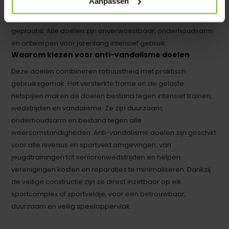
Aanpassen
vandalisme doelen, die leverbaar is met kleurcoating,
verankerbaar is en optioneel op wielen kan worden
geplaatst. Alle doelen zijn onverwoestbaar, onderhoudsarm
en ontworpen voor jarenlang intensief gebruik.
Waarom kiezen voor anti-vandalisme doelen
Deze doelen combineren robuustheid met praktisch
gebruiksgemak. Het versterkte frame en de gelaste
netspijlen maken de doelen bestand tegen intensief trainen,
wedstrijden en vandalisme. Ze zijn duurzaam,
onderhoudsarm en bestand tegen alle
weersomstandigheden. Anti-vandalisme doelen zijn geschikt
voor alle niveaus en sportveld omgevingen, van
jeugdtrainingen tot seniorenwedstrijden en helpen
verenigingen kosten en reparaties te minimaliseren. Dankzij
de veilige constructie zijn ze direct inzetbaar op elk
sportcomplex of sportveldje, voor een betrouwbaar,
duurzaam en veilig speeloppervlak.