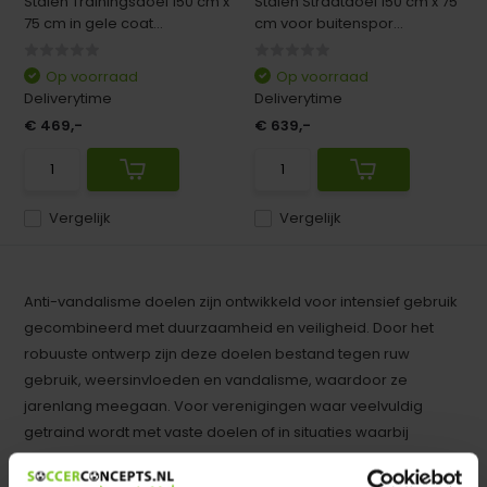
Stalen Trainingsdoel 150 cm x
Stalen Straatdoel 150 cm x 75
75 cm in gele coat...
cm voor buitenspor...
Op voorraad
Op voorraad
Deliverytime
Deliverytime
€ 469,-
€ 639,-
Vergelijk
Vergelijk
Anti-vandalisme doelen zijn ontwikkeld voor intensief gebruik
gecombineerd met duurzaamheid en veiligheid. Door het
robuuste ontwerp zijn deze doelen bestand tegen ruw
gebruik, weersinvloeden en vandalisme, waardoor ze
jarenlang meegaan. Voor verenigingen waar veelvuldig
getraind wordt met vaste doelen of in situaties waarbij
trapveldjes openbaar zijn voor publiek, bieden deze doelen
een betrouwbare en veilige oplossing die voldoet aan