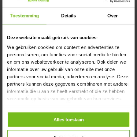
strenge eisen en NEN Normeringen. Ontdek nu ons aanbod!
Variaties voor iedere situatie
Toestemming
Details
Over
Anti-vandalisme doelen zijn beschikbaar in verschillende
uitvoeringen, afgestemd op gebruik en veldtype. De
anti-
Deze website maakt gebruik van cookies
vandalisme doelen van 120x85 cm
zijn zeer duurzaam en
geschikt voor intensief gebruik. Andere populaire afmetingen
We gebruiken cookies om content en advertenties te
zijn
180x120 cm
,
300x200 cm
en
500x200 cm
. Kortom: anti-
personaliseren, om functies voor social media te bieden
vandalisme doelen zijn er in diverse maten, waardoor ze
en om ons websiteverkeer te analyseren. Ook delen we
ideaal zijn voor trapveldjes, pannaveldjes, schoolpleinen en
informatie over uw gebruik van onze site met onze
openbare ruimtes bij scholen en voetbalvelden.
partners voor social media, adverteren en analyse. Deze
Voor locaties waar veiligheidseisen strenger zijn, is er ook
partners kunnen deze gegevens combineren met andere
een TÜV-gekeurde versie beschikbaar. Bij deze versie is de
informatie die u aan ze heeft verstrekt of die ze hebben
onderlinge afstand tussen de spijlen kleiner. De doelen
verzameld op basis van uw gebruik van hun services.
kunnen worden geleverd met bevestigingsmateriaal zoals
keilbouten voor harde ondergronden zoals op beton en
tegels en kunnen op grasvelden worden geplaatst met extra
Alles toestaan
betonpoeren. Daarnaast zijn er de kleinere
stalen
trainingsdoelen
, een iets kleinere variant dan de anti-