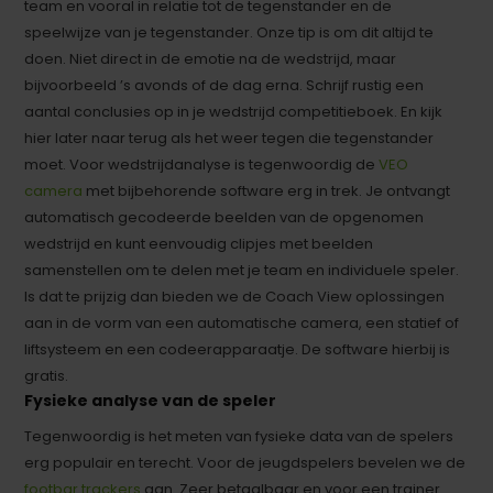
team en vooral in relatie tot de tegenstander en de
speelwijze van je tegenstander. Onze tip is om dit altijd te
doen. Niet direct in de emotie na de wedstrijd, maar
bijvoorbeeld ’s avonds of de dag erna. Schrijf rustig een
aantal conclusies op in je wedstrijd competitieboek. En kijk
hier later naar terug als het weer tegen die tegenstander
moet. Voor wedstrijdanalyse is tegenwoordig de
VEO
camera
met bijbehorende software erg in trek. Je ontvangt
automatisch gecodeerde beelden van de opgenomen
wedstrijd en kunt eenvoudig clipjes met beelden
samenstellen om te delen met je team en individuele speler.
Is dat te prijzig dan bieden we de Coach View oplossingen
aan in de vorm van een automatische camera, een statief of
liftsysteem en een codeerapparaatje. De software hierbij is
gratis.
Fysieke analyse van de speler
Tegenwoordig is het meten van fysieke data van de spelers
erg populair en terecht. Voor de jeugdspelers bevelen we de
footbar trackers
aan. Zeer betaalbaar en voor een trainer