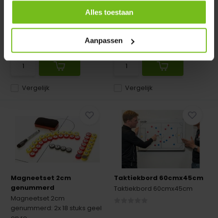
inklapbaar met draagtas
Alles toestaan
Op voorraad
Op voorraad
Deliverytime
Deliverytime
Aanpassen
€ 49,50
€ 42,50
€ 4,49
Vergelijk
Vergelijk
Magneetset 2cm
Taktiekbord 60cmx45cm
genummerd
Taktiekbord 60cmx45cm
Magneetset 2cm
genummerd: 2x 18 stuks geel
en ro...