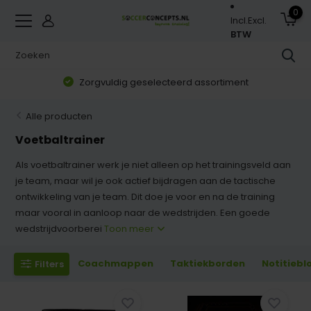
0
Incl.
Excl.
BTW
Zorgvuldig geselecteerd assortiment
Alle producten
Voetbaltrainer
Als voetbaltrainer werk je niet alleen op het trainingsveld aan
je team, maar wil je ook actief bijdragen aan de tactische
ontwikkeling van je team. Dit doe je voor en na de training
maar vooral in aanloop naar de wedstrijden. Een goede
wedstrijdvoorberei
Toon meer
Coachmappen
Taktiekborden
Notitiebl
Filters