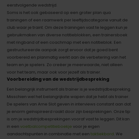
eerstvolgende wedstrijd.
Soms is het ook gebaseerd op een groter plan qua
trainingen of een raamwerk per leeftijdscategorie vanuit de
club waar je traint. Om deze trainingen vast te leggen kun je
gebruikmaken van diverse notitieblokken, een trainersboek
met ringband of een coachmap met een notitieblok. Een
gestructureerde aanpak zorgt ervoor dat je goed bent
voorbereid en planmatig werkt aan de verbetering van het
team en je spelers. Zo creëer je meerwaarde, niet alleen
voor het team, maar ook voor jezelf als trainer.
Voorbereiding van de wedstrijdbespreking
Een belangrijk instrument als trainer is je wedstrijdbespreking.
Misschien wel het belangrijkste wapen dat je hebt als trainer.
De spelers van Arne Slot geven in interviews constant aan dat
je enorm geïnspireerd raakt door zijn besprekingen. Onze tip
is om je wedstrijdbesprekingen vooraf vast te leggen. Dit kan
in een
voetbalcompetitieboekje
voor je eigen
aandachtspunten in combinatie met een
taktiekbord
. We