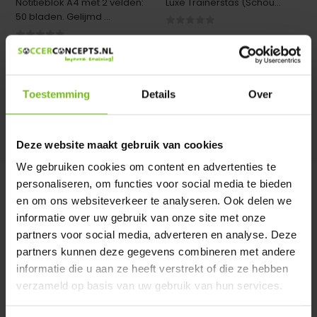
Notitieblok A4 met 2 velden:
Luxe Trainerstas (Schou...
50 bladen. Gelijmd ...
Op voorraad
Niet op voorraad
Deliverytime
Deliverytime
€ 3,95
€ 25,95
Toestemming
Details
Over
Vergelijk
Vergelijk
Deze website maakt gebruik van cookies
We gebruiken cookies om content en advertenties te
personaliseren, om functies voor social media te bieden
en om ons websiteverkeer te analyseren. Ook delen we
informatie over uw gebruik van onze site met onze
partners voor social media, adverteren en analyse. Deze
partners kunnen deze gegevens combineren met andere
informatie die u aan ze heeft verstrekt of die ze hebben
Taktiekbord 45x60cm
Stopwatch Sport
verzameld op basis van uw gebruik van hun services.
inklapbaar met draag...
Stopwatch voor trainers
Taktiekbord 45x60cm