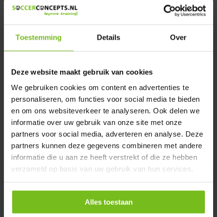
We helpen u graag met meer informatie
Verstuur email
Toestemming
Details
Over
Productomschrijving
Deze website maakt gebruik van cookies
Specificaties
We gebruiken cookies om content en advertenties te
personaliseren, om functies voor social media te bieden
en om ons websiteverkeer te analyseren. Ook delen we
Reviews
informatie over uw gebruik van onze site met onze
partners voor social media, adverteren en analyse. Deze
Delen
partners kunnen deze gegevens combineren met andere
informatie die u aan ze heeft verstrekt of die ze hebben
verzameld op basis van uw gebruik van hun services.
Alles toestaan