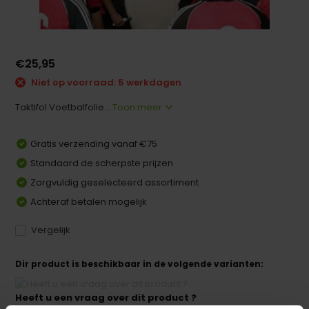
€25,95
Niet op voorraad: 5 werkdagen
Taktifol Voetbalfolie...
Toon meer
Gratis verzending vanaf €75
Standaard de scherpste prijzen
Zorgvuldig geselecteerd assortiment
Achteraf betalen mogelijk
Vergelijk
Dir product is beschikbaar in de volgende varianten:
Heeft u een vraag over dit product ?