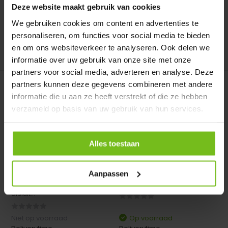
Deliverytime
Deliverytime
Deze website maakt gebruik van cookies
€ 45,95
€ 27,95
We gebruiken cookies om content en advertenties te
personaliseren, om functies voor social media te bieden
en om ons websiteverkeer te analyseren. Ook delen we
Vergelijk
Vergelijk
informatie over uw gebruik van onze site met onze
partners voor social media, adverteren en analyse. Deze
partners kunnen deze gegevens combineren met andere
informatie die u aan ze heeft verstrekt of die ze hebben
verzameld op basis van uw gebruik van hun services.
Alles toestaan
Waterzak dubbelwandig
Bidon rek met 10 zwarte
afsluitbaar met ex...
bidons
Waterzak - ijszak
Bidon rek met 10 zwarte
Aanpassen
dubbelwandig met extra
bidons
afsluit...
Niet op voorraad
Op voorraad