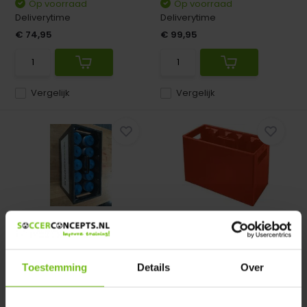
Op voorraad
Op voorraad
Deliverytime
Deliverytime
€ 74,95
€ 99,95
Vergelijk
Vergelijk
Bidonkrat (extra stevig)
Bidonkrat (extra stevig)
met 10 bidons
Oranje voor 10 ...
Bidonkrat (extra stevig) met
Bidonkrat (extra stevig)
10 bidons.
Oranje voor 10 bidons
Toestemming
Details
Over
Op voorraad
Op voorraad