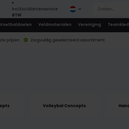
Incl.
Excl.
Klantenservice
BTW
Voetbaldoelen
Veldmaterialen
Vereniging
Teamkled
te prijzen
Zorgvuldig geselecteerd assortiment
epts
Volleybal Concepts
Hand