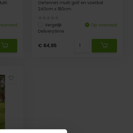
ulti
Oefennet multi golf en voetbal
240cm x 180cm
voorraad
Vergelijk
Op voorraad
Deliverytime
€ 84,95