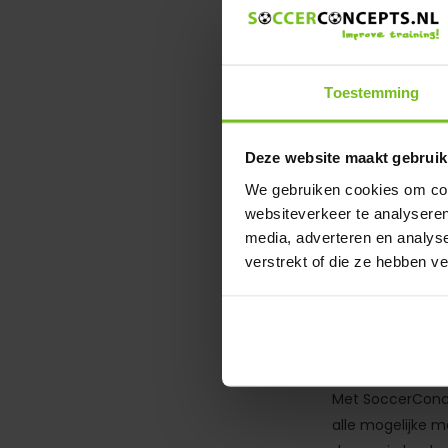
Golf Afsta
Golf Afstand
Toestemming
Vergelijk
Deze website maakt gebruik
Deliverytime
We gebruiken cookies om cont
websiteverkeer te analyseren
€ 79,-
media, adverteren en analys
verstrekt of die ze hebben v
Golf Concepts
Alle mogelijke t
Met SoccerConcep
alle mogelijke m