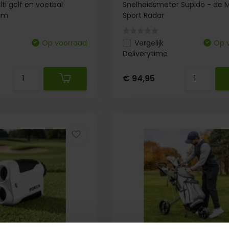
i golf en voetbal
Snelheidsmeter Supido - de M
cm
Sport Radar
Op voorraad
Vergelijk
Op 
Deliverytime
€ 94,95