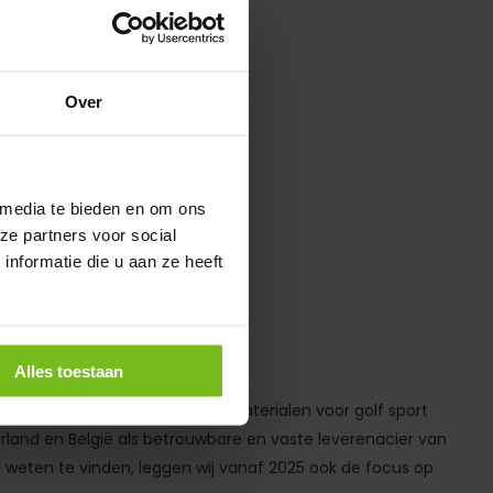
Over
voorraad
 media te bieden en om ons
ze partners voor social
nformatie die u aan ze heeft
Alles toestaan
iners en alle voorkomende veldmaterialen voor golf sport
rland en België als betrouwbare en vaste leverenacier van
l weten te vinden, leggen wij vanaf 2025 ook de focus op