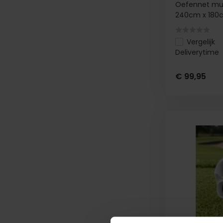
Oefennet mult
240cm x 180
Vergelijk
Deliverytime
€ 99,95