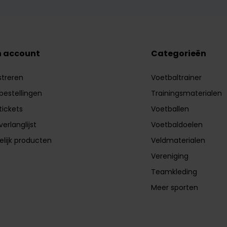
n account
Categorieën
streren
Voetbaltrainer
 bestellingen
Trainingsmaterialen
tickets
Voetballen
verlanglijst
Voetbaldoelen
elijk producten
Veldmaterialen
Vereniging
Teamkleding
Meer sporten