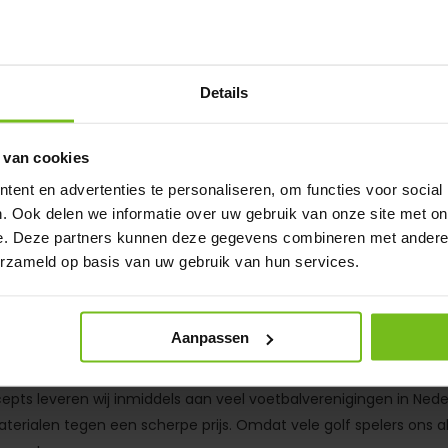
ndsmeter
Golf Trolley
smeter
Golf Trolley
Details
Op voorraad
Vergelijk
Op 
 van cookies
Deliverytime
ent en advertenties te personaliseren, om functies voor social
. Ook delen we informatie over uw gebruik van onze site met on
€ 99,-
e. Deze partners kunnen deze gegevens combineren met andere i
erzameld op basis van uw gebruik van hun services.
Aanpassen
rainingsmaterialen voor golf training, hulpmiddelen voor golf tra
ts leveren wij inmiddels aan veel voetbalverenigingen in Nede
aterialen tegen een scherpe prijs. Omdat vele golf spelers ons a