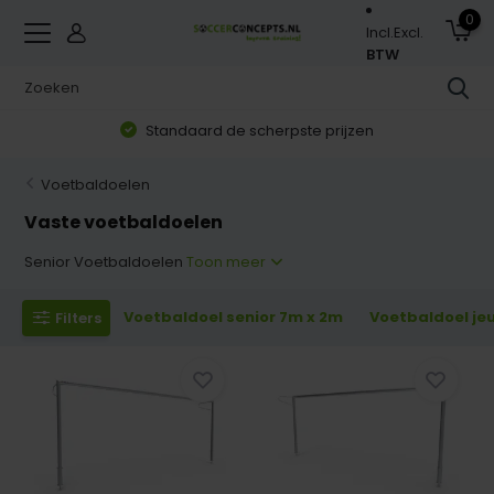
0
Incl.
Excl.
BTW
Zorgvuldig geselecteerd assortiment
Voetbaldoelen
Vaste voetbaldoelen
Senior Voetbaldoelen
Toon meer
Voetbaldoel senior 7m x 2m
Voetbaldoel je
Filters