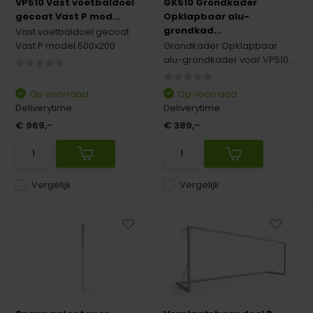
VP510 Vast voetbaldoel
GK510 Grondkader
gecoat Vast P mod...
Opklapbaar alu-
grondkad...
Vast voetbaldoel gecoat
Vast P model 500x200
Grondkader Opklapbaar
alu-grondkader voor VP510...
Op voorraad
Op voorraad
Deliverytime
Deliverytime
€ 969,-
€ 389,-
Vergelijk
Vergelijk