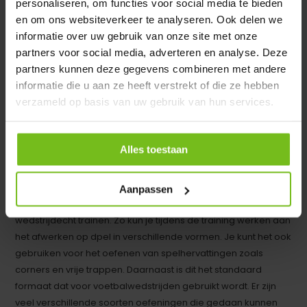
personaliseren, om functies voor social media te bieden
alu-grondkader voor VP310...
en om ons websiteverkeer te analyseren. Ook delen we
informatie over uw gebruik van onze site met onze
Op voorraad
partners voor social media, adverteren en analyse. Deze
Deliverytime
partners kunnen deze gegevens combineren met andere
€ 329,-
informatie die u aan ze heeft verstrekt of die ze hebben
verzameld op basis van uw gebruik van hun services.
Vergelijk
Alles toestaan
Een senior voetbaldoel is een geweldige aanvulling op elke
Aanpassen
training of wedstrijd. Met een groot voetbaldoel kun je
wedstrijdecht trainen. Zo kun je tijdens de training werken aan
het afwerken op dpel in verschillende vormen. Je kunt het ook
gebruiken voor het oefenen van spelhervattingen zoals
corners en vrije trappen. Daarnaast is dit het standaard
formaat dat voor voetbalwedstrijden gebruikt wordt. Er zijn
veel verschillende soorten oefeningen die gedaan kunnen