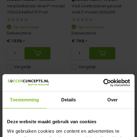
Verplaatsbaar doel P-model
Vast voetbaldoel gecoat
732x244x80x170 Profi...
Vast P model 300x200
Op voorraad
Op voorraad
Deliverytime
Deliverytime
€ 1.539,-
€ 769,-
Vergelijk
Vergelijk
Toestemming
Details
Over
Deze website maakt gebruik van cookies
Grondkader Opklapbaar
alu-grondkader voo...
We gebruiken cookies om content en advertenties te
Grondkader Opklapbaar