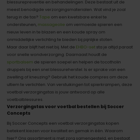
blessurepreventie en behandelingen. Deze bestaat uit de
meest benodigde verzorgingsmaterialen. Wat vind je zoal
terug in de tas?
Tape
om een kwetsbare enkel te
ondersteunen,
massageolie
om vermoeide spieren een
nieuw leven in te blazen en een koude spray om
onmiddellijke verlichting te bieden bij pijnlijke stoten.
Maar daar blijft het niet bij. Met de
EHBO-set
sta je altijd paraat
voor snelle wondverzorging. Daarnaast houdt de
sportbalsem
de spieren soepel en helpen de tocotholin
druppels bij een snel blessureherstel. Is er sprake van een
zwelling of kneuzing? Gebruik het koude compres om deze
ultiem te verlichten. Van verstuikingen tot spierkrampen, deze
voetbal verzorgingstas is jouw antwoord op alle
voetbalblessures.
Verzorgingstas voor voetbal bestellen bij Soccer
Concepts
Bij Soccer Concepts een voetbal verzorgingstas kopen
betekent kiezen voor kwaliteit en gemak in één. Waarom
hier? Ons assortiment is met zorg samengesteld, en bestaat