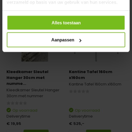
verzameld op basis van uw gebruik van hun services.
Vergelijk
Vergelijk
Alles toestaan
Aanpassen
Kleedkamer Sleutel
Kantine Tafel 160cm
Hanger 30cm met
x160cm
numme...
Kantine Tafel 160cm x160cm
Kleedkamer Sleutel Hanger
30cm met nummer
Op voorraad
Op voorraad
Deliverytime
Deliverytime
€ 19,95
€ 525,-