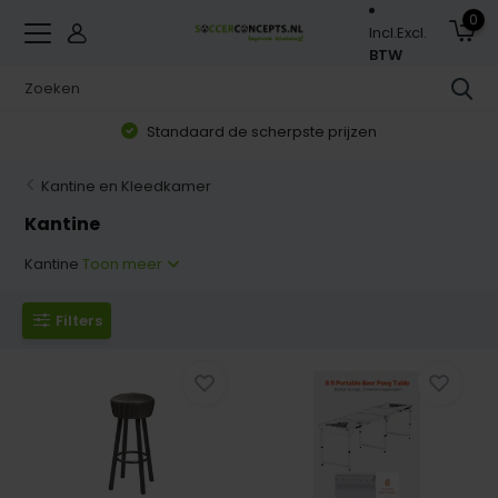
0
Incl.
Excl.
BTW
 prijzen
Zorgvuldig geselecteerd asso
Kantine en Kleedkamer
Kantine
Kantine
Toon meer
Filters