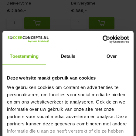
Deliverytime
Deliverytime
€ 2.999,-
€ 389,-
Vergelijk
Vergelijk
Toestemming
Details
Over
Deze website maakt gebruik van cookies
We gebruiken cookies om content en advertenties te
Poker set 300-delig
Dart bord met 12 darts
personaliseren, om functies voor social media te bieden
Poker set 300-delig
Dart bord met 12 darts
en om ons websiteverkeer te analyseren. Ook delen we
informatie over uw gebruik van onze site met onze
Op voorraad
Niet op voorraad
partners voor social media, adverteren en analyse. Deze
Deliverytime
Deliverytime
partners kunnen deze gegevens combineren met andere
€ 27,95
€ 27,95
informatie die u aan ze heeft verstrekt of die ze hebben