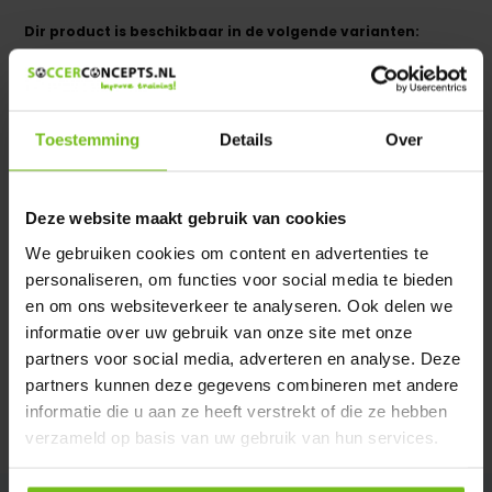
Dir product is beschikbaar in de volgende varianten:
Heeft u een vraag over dit product ?
We helpen u graag met meer informatie
Toestemming
Details
Over
Verstuur email
Deze website maakt gebruik van cookies
Productomschrijving
We gebruiken cookies om content en advertenties te
personaliseren, om functies voor social media te bieden
Specificaties
en om ons websiteverkeer te analyseren. Ook delen we
informatie over uw gebruik van onze site met onze
partners voor social media, adverteren en analyse. Deze
Reviews
partners kunnen deze gegevens combineren met andere
informatie die u aan ze heeft verstrekt of die ze hebben
Delen
verzameld op basis van uw gebruik van hun services.