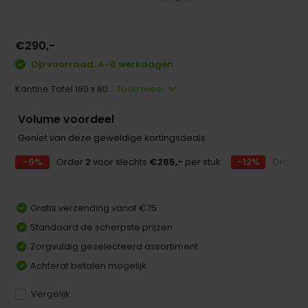
€290,-
Op voorraad: 4-8 werkdagen
Kantine Tafel 160 x 80...
Toon meer
Volume voordeel
Geniet van deze geweldige kortingsdeals
-9%
Order
2
voor slechts
€265,-
per stuk
-12%
Order
3
Gratis verzending vanaf €75
Standaard de scherpste prijzen
Zorgvuldig geselecteerd assortiment
Achteraf betalen mogelijk
Vergelijk