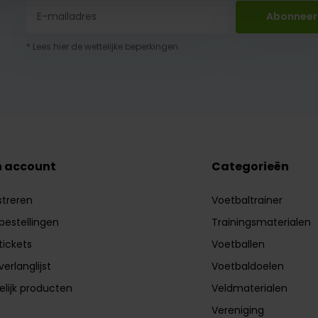
Abonneer
* Lees hier de wettelijke beperkingen
n account
Categorieën
streren
Voetbaltrainer
 bestellingen
Trainingsmaterialen
tickets
Voetballen
verlanglijst
Voetbaldoelen
elijk producten
Veldmaterialen
Vereniging