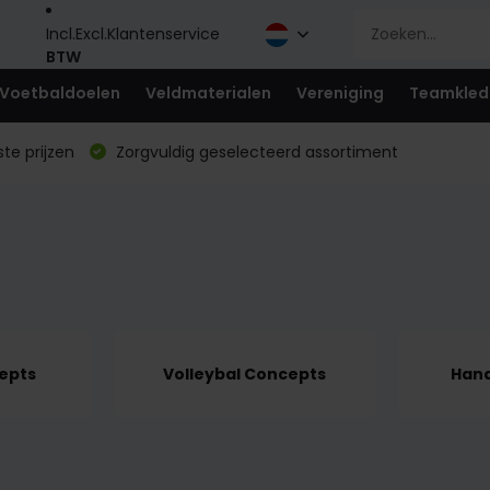
Incl.
Excl.
Klantenservice
BTW
Voetbaldoelen
Veldmaterialen
Vereniging
Teamkled
te prijzen
Zorgvuldig geselecteerd assortiment
epts
Volleybal Concepts
Hand