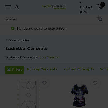
0
Incl.
Excl.
BTW
Zorgvuldig geselecteerd assortiment
Meer sporten
Basketbal Concepts
Basketbal Concepts
Toon meer
Hockey Concepts
Korfbal Concepts
Voll
Filters