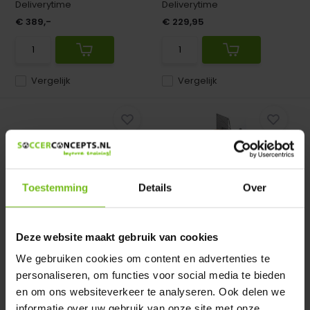
Deliverytime
Deliverytime
€ 389,-
€ 229,95
Vergelijk
Vergelijk
Toestemming
Details
Over
Scorebord Multi Sport
Basketbalpaal
Draagbaar Outdoor
staalverzinkt
Deze website maakt gebruik van cookies
Scorebord Multi Sport
Basketbalpaal staalverzinkt
Draagbaar: Geschikt voor 1...
We gebruiken cookies om content en advertenties te
personaliseren, om functies voor social media te bieden
Op voorraad
Op voorraad
en om ons websiteverkeer te analyseren. Ook delen we
Deliverytime
Deliverytime
informatie over uw gebruik van onze site met onze