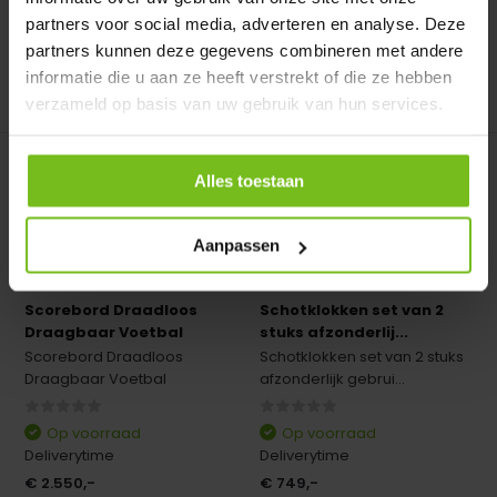
€ 1.149,-
€ 1.399,-
partners voor social media, adverteren en analyse. Deze
partners kunnen deze gegevens combineren met andere
informatie die u aan ze heeft verstrekt of die ze hebben
verzameld op basis van uw gebruik van hun services.
Vergelijk
Vergelijk
Alles toestaan
Aanpassen
Scorebord Draadloos
Schotklokken set van 2
Draagbaar Voetbal
stuks afzonderlij...
Scorebord Draadloos
Schotklokken set van 2 stuks
Draagbaar Voetbal
afzonderlijk gebrui...
Op voorraad
Op voorraad
Deliverytime
Deliverytime
€ 2.550,-
€ 749,-