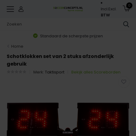
0
Incl.
Excl.
BTW
Standaard de scherpste prijzen
Home
Schotklokken set van 2 stuks afzonderlijk
gebruik
Merk:
Taktisport
Bekijk alles Scoreborden