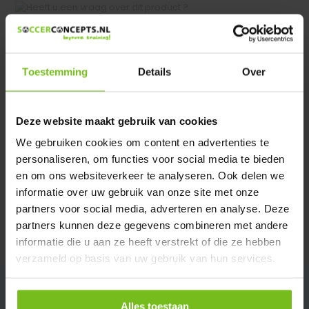
Heeft u een vraag over dit product ?
We helpen u graag met meer informatie
Verstuur email
Toestemming
Details
Over
Productomschrijving
Deze website maakt gebruik van cookies
We gebruiken cookies om content en advertenties te
Specificaties
personaliseren, om functies voor social media te bieden
en om ons websiteverkeer te analyseren. Ook delen we
informatie over uw gebruik van onze site met onze
Reviews
partners voor social media, adverteren en analyse. Deze
partners kunnen deze gegevens combineren met andere
Delen
informatie die u aan ze heeft verstrekt of die ze hebben
verzameld op basis van uw gebruik van hun services.
Alles toestaan