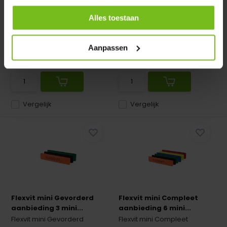
met bal naar keuze: 2...
aanbieding 10x voor
teamsFun...
Alles toestaan
Op voorraad
Op voorraad
Aanpassen
Deliverytime
Deliverytime
€ 19,95
€ 124,95
Vergelijk
Vergelijk
Flexvit mini Gevorderd
Flexvit mini Compleet
aanbieding 3 mini...
aanbieding 6 mini...
Flexvit mini Gevorderd
Flexvit mini Compleet