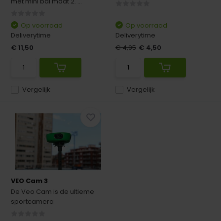
met mini bal maat 2. ...
Op voorraad
Op voorraad
Deliverytime
Deliverytime
€ 11,50
€ 4,95
€ 4,50
Vergelijk
Vergelijk
VEO Cam 3
De Veo Cam is de ultieme
sportcamera