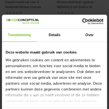
Flexvit resist set van 4
Fitness Mat met opdruk-
flexibele fitness bande...
180x60x1,2 cm (extra di...
Op voorraad
Op voorraad
Deliverytime
Deliverytime
€ 86,95
€ 14,95
Toestemming
Details
Over
Vergelijk
Vergelijk
Deze website maakt gebruik van cookies
We gebruiken cookies om content en advertenties te
personaliseren, om functies voor social media te bieden
en om ons websiteverkeer te analyseren. Ook delen we
informatie over uw gebruik van onze site met onze
partners voor social media, adverteren en analyse. Deze
partners kunnen deze gegevens combineren met andere
informatie die u aan ze heeft verstrekt of die ze hebben
Voetbalvaardigheidstrainer
Flexvit mini banden
met bal naar ...
aanbieding 10x
verzameld op basis van uw gebruik van hun services.
Voetbalvaardigheidstrainer
Flexvit mini banden