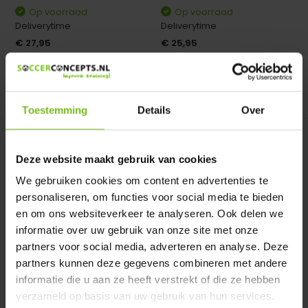
Op voorraad
Op voorraad
Deliverytime
Deliverytime
€ 27,95
€ 25,95
Vergelijk
Vergelijk
Toestemming
Details
Over
Deze website maakt gebruik van cookies
We gebruiken cookies om content en advertenties te
personaliseren, om functies voor social media te bieden
en om ons websiteverkeer te analyseren. Ook delen we
Taktifol Speelveldfolie
Veldhockey Taktifol
informatie over uw gebruik van onze site met onze
voetbal
Veldhockey Taktifol
partners voor social media, adverteren en analyse. Deze
Taktifol Speelveldfolie
partners kunnen deze gegevens combineren met andere
informatie die u aan ze heeft verstrekt of die ze hebben
Op voorraad
Op voorraad
verzameld op basis van uw gebruik van hun services.
Deliverytime
Deliverytime