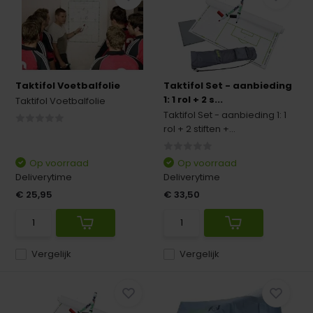
Taktifol Voetbalfolie
Taktifol Set - aanbieding
1: 1 rol + 2 s...
Taktifol Voetbalfolie
Taktifol Set - aanbieding 1: 1
rol + 2 stiften +...
Op voorraad
Op voorraad
Deliverytime
Deliverytime
€ 25,95
€ 33,50
Vergelijk
Vergelijk