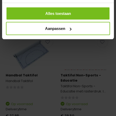
€ 26,95
€ 22,95
Alles toestaan
Vergelijk
Vergelijk
Aanpassen
Handbal Taktifol
Taktifol Non-Sports -
Educatie
Handbal Taktifol
Taktifol Non-Sports -
Educatie met rasterdruk. I...
Op voorraad
Op voorraad
Deliverytime
Deliverytime
€ 27,95
€ 29,50