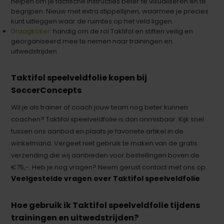
helpen om je tactische instructies beter te visualiseren en te
begrijpen. Nieuw met extra stippellijnen, waarmee je precies
kunt uitleggen waar de ruimtes op het veld liggen.
Draagkoker
: handig om de rol Taktifol en stiften veilig en
georganiseerd mee te nemen naar trainingen en
uitwedstrijden.
Taktifol speelveldfolie kopen bij
SoccerConcepts
Wil je als trainer of coach jouw team nog beter kunnen
coachen? Taktifol speelveldfolie is dan onmisbaar. Kijk snel
tussen ons aanbod en plaats je favoriete artikel in de
winkelmand. Vergeet niet gebruik te maken van de gratis
verzending die wij aanbieden voor bestellingen boven de
€75,-. Heb je nog vragen? Neem gerust contact met ons op.
Veelgestelde vragen over Taktifol speelveldfolie
Hoe gebruik ik Taktifol speelveldfolie tijdens
trainingen en uitwedstrijden?