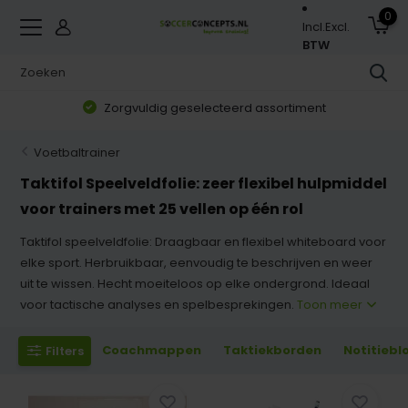
0
Incl.
Excl.
BTW
Zorgvuldig geselecteerd assortiment
Voetbaltrainer
Taktifol Speelveldfolie: zeer flexibel hulpmiddel
voor trainers met 25 vellen op één rol
Taktifol speelveldfolie: Draagbaar en flexibel whiteboard voor
elke sport. Herbruikbaar, eenvoudig te beschrijven en weer
uit te wissen. Hecht moeiteloos op elke ondergrond. Ideaal
voor tactische analyses en spelbesprekingen.
Toon meer
Coachmappen
Taktiekborden
Notitiebl
Filters