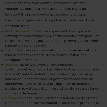
diverse sporten, zoals voetbal, zaalvoetbal en futsal,
veldhockey, basketbal, volleybal, handbal, rugby en
ijshockey. Er zijn ook diverse accessoires leverbaar.
Hieronder leggen we onze populariste producten uit, met
een korte uitleg.
Rol Taktifol voetbalfolie
: deze speelveldfolie is speciaal
ontworpen voor voetbal en is ideaal voor uitwedstrijden. Eén
rol gaat een volledig seizoen mee en is zowel geschikt voor
binnen- als buitengebruik.
Taktifol Set
: deze complete set voor tactische besprekingen
binnen het team bestaat uit een rol, twee stiften, een
draagtas en wisdoek.
Setplays
: op elk blad worden drie complete
strafschopgebieden afgedrukt. Hiermee kan je als als trainer
en coach perfect duidelijk maken welke afspraken er op
individueel- en teamniveau er gemaakt worden voor de
spelhervattingen zoals de vrije trappen en de corners. Dit
product is zowel geschikt om verdedigende en aanvallende
situaties uit te leggen.
Halfspaces
: deze Taktifol halfspaces helpen om de ruimtes
beter te benutten, het positiespel te verfijnen en je spelers te