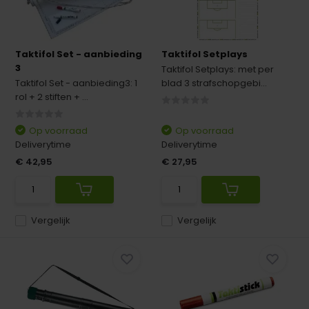
Taktifol Set - aanbieding
Taktifol Setplays
3
Taktifol Setplays: met per
Taktifol Set - aanbieding3: 1
blad 3 strafschopgebi...
rol + 2 stiften + ...
Op voorraad
Op voorraad
Deliverytime
Deliverytime
€ 42,95
€ 27,95
Vergelijk
Vergelijk