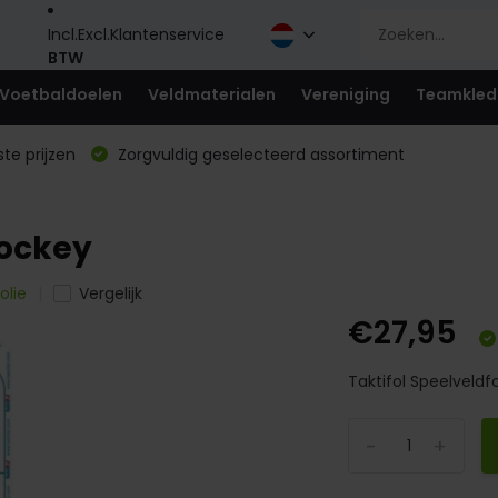
Incl.
Excl.
Klantenservice
BTW
Voetbaldoelen
Veldmaterialen
Vereniging
Teamkled
te prijzen
Zorgvuldig geselecteerd assortiment
hockey
olie
Vergelijk
€27,95
Taktifol Speelveldfol
-
+