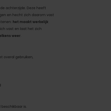
de achterzijde. Deze heeft
gen en hecht zich daarom vast
 stenen:
het maakt werkelijk
ich vast en laat het zich
telkens weer
.
et overal gebruiken,
d
beschikbaar is.