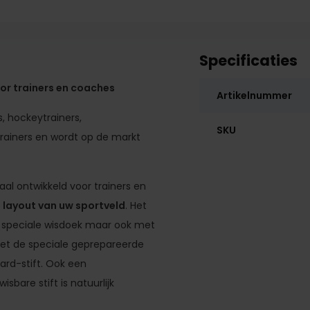
Specificaties
oor trainers en coaches
Artikelnummer
, hockeytrainers,
SKU
ltrainers en wordt op de markt
iaal ontwikkeld voor trainers en
e layout van uw sportveld
. Het
de speciale wisdoek maar ook met
met de speciale geprepareerde
ard-stift. Ook een
bare stift is natuurlijk