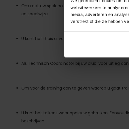
We gebruiken cookies om cont
Om met uw spelers en begeleiders te filosoferen ove
websiteverkeer te analyseren
en speelwijze
media, adverteren en analys
verstrekt of die ze hebben v
U kunt het thuis al voorbereiden en het bij uw club 
Als Technisch Coordinator bij uw club: voor uitleg aan
Om voor de training aan te geven waarop u gaat tra
U kunt het telkens weer opnieuw gebruiken. Eenvoudi
beschrijven.