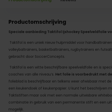
Productomschrijving
Speciale aanbieding Taktifol Ijshockey Speelveldfolie v
Taktifol is een uniek nieuw hulpmiddel voor handbaltrainers
volleybaltrainers, basketbaltrainers, rugbytrainers en futsa
gebracht door SoccerConcepts.
Taktifol is een witte beschrijfbare speelveldfolie en is spec
coaches van alle niveau’s.
Het folie is voorbedrukt met d
folieblad is beschrijfbaar en telkens weer afwisbaar met 
een keukendoek of keukenpapier. U kunt het beschrijven 
Taktistiften maar ook met een normale uitwisbare whitebo
combinatie in gebruik van een permanente stift en een uitwis
mogelijk.