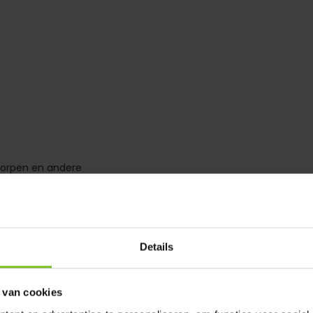
 worpen en andere
lkens in enkele seconden weer
Details
 van cookies