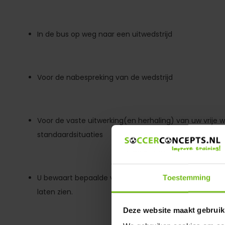
In de bus op weg naar een uitwedstrijd
Voor de nabespreking van de wedstrijd
Voor de vaste uitwerking(en herhaling) van uw vrije
standaardsituaties
U bewaart bepaalde vaste varianten en kunt deze te
Toestemming
laten zien.
Deze website maakt gebruik