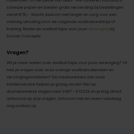
materialen. En het beste van alles? We hanteren standaard
scherpe prijzen en bieden gratis verzending bij bestellingen
vanaf €75,-. Wacht daarom niet langer en zorg voor een
volledig uitrusting voor de volgende voetbalwedstrijd of
training. Bestel de voetbal tape voor jouw
vereniging
bij
Soccer Concepts.
Vragen?
Wil je meer weten over voetbal tape voor jouw vereniging? Of
heb je vragen over onze overige voetbalmaterialen en
verzorgingsmiddelen? De medewerkers van onze
klantenservice helpen je graag verder! Bel op
doordeweekse dagen naar 0487 - 572229 en je krijg direct
antwoord op al je vragen. Schroom niet en neem vandaag
nog contact op.