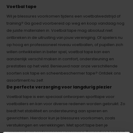
Voetbal tape
Wil je blessures voorkomen tijdens een voetbalwedstrijd of
training? Ga goed voorbereid op weg en koop vandaag nog
de juiste materialen in. Voetbal tape mag absoluut niet
ontbreken in de uitrusting van jouw vereniging. Of spelers nu
op hoog en professioneel niveau voetballen, of pupillen zich
willen ontwikkelen in beter spel, voetbal tape kan een
aanzienlijk verschil maken in comfort, ondersteuning en
prestaties op het veld. Benieuwd naar onze verschillende
soorten sok tape en scheenbeschermer tape? Ontdek ons
assortiment nu zelf.
De perfecte verzorging voor langdurig plezier
Voetbal tape is een speciaal ontworpen sporttape voor
voetballers en kan voor diverse redenen worden gebruikt. Zo
biedt het stabiliteit en ondersteuning aan spieren en
gewrichten. Hierdoor kun je blessures voorkomen, zoals
verstuikingen en verrekkingen. Met sport tape ben je
verzekerd van professionele verzorging. Bovendien helpt het