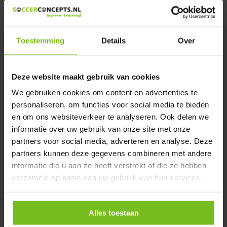
bij het verminderen van wrijving en blaren, wat de algehele
comfort tijdens het spelen verbetert.
Investeren in sterk en hoogwaardige voetbal tape is cruciaal
Toestemming
Details
Over
voor zowel professionele als recreatieve spelers. Het helpt
immers om optimale prestaties te behouden en het risico op
blessures op het
veld
te minimaliseren. Kies daarom
Deze website maakt gebruik van cookies
vandaag nog voor dit onmisbare hulpmiddel en til jouw
We gebruiken cookies om content en advertenties te
voetbalspel naar een hoger niveau. Langdurig plezier op het
personaliseren, om functies voor social media te bieden
veld is daarmee gegarandeerd.
en om ons websiteverkeer te analyseren. Ook delen we
Welke voetbal tape is er verkrijgbaar?
informatie over uw gebruik van onze site met onze
Of je nu op zoek bent naar tape voor sokken,
partners voor social media, adverteren en analyse. Deze
scheenbeschermer tape of medisch voetbal tape, onze tape
partners kunnen deze gegevens combineren met andere
is verkrijgbaar in verschillende soorten en maten. Met onze
informatie die u aan ze heeft verstrekt of die ze hebben
kwaliteitstape van 3,6/3,8 cm x 10 m
gaat elke speler
verzameld op basis van uw gebruik van hun services.
beschermd het veld op. Deze sporttape biedt een sterke
kleefkracht door het ontbreken van rek en is waterafstotend.
Wil je meer dan voldoende voorraad voor alle
Alles toestaan
voetbalspelers op het veld? De witte voetbal tape is ook