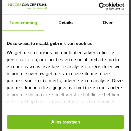
We helpen u graag met meer informatie
Verstuur email
Toestemming
Details
Over
Productomschrijving
Deze website maakt gebruik van cookies
Specificaties
We gebruiken cookies om content en advertenties te
personaliseren, om functies voor social media te bieden
en om ons websiteverkeer te analyseren. Ook delen we
Reviews
informatie over uw gebruik van onze site met onze
partners voor social media, adverteren en analyse. Deze
Delen
partners kunnen deze gegevens combineren met andere
informatie die u aan ze heeft verstrekt of die ze hebben
verzameld op basis van uw gebruik van hun services.
Alles toestaan