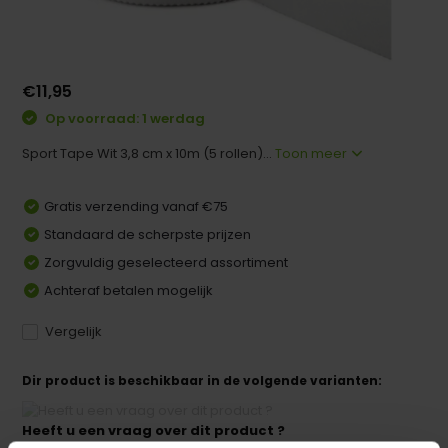
€11,95
Op voorraad: 1 werdag
Sport Tape Wit 3,8 cm x 10m (5 rollen)...
Toon meer
Gratis verzending vanaf €75
Standaard de scherpste prijzen
Zorgvuldig geselecteerd assortiment
Achteraf betalen mogelijk
Vergelijk
Dir product is beschikbaar in de volgende varianten:
Heeft u een vraag over dit product ?