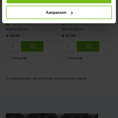
B+D zwart
Teamtas Anti Diefstal met 18
opbergvakken voor p...
Scheidsrechterstas Pro
Aanpassen
Op voorraad
Op voorraad
Deliverytime
Deliverytime
€ 38,95
€ 47,95
Vergelijk
Vergelijk
Voetbaltassen, sporttassen, teamtas en rugzak