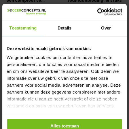
een compleet vo...
teamaanbieding: 15 stuks
v...
Teamtas Senior
Spelerstassen
teamaanbieding: 15 stuks
voor €2
Toestemming
Details
Over
Op voorraad
Op voorraad
Deliverytime
Deliverytime
Deze website maakt gebruik van cookies
€ 19,95
€ 220,-
We gebruiken cookies om content en advertenties te
personaliseren, om functies voor social media te bieden
en om ons websiteverkeer te analyseren. Ook delen we
Vergelijk
Vergelijk
informatie over uw gebruik van onze site met onze
partners voor social media, adverteren en analyse. Deze
partners kunnen deze gegevens combineren met andere
informatie die u aan ze heeft verstrekt of die ze hebben
verzameld op basis van uw gebruik van hun services.
Alles toestaan
Teamtas Anti Diefstal
Scheidsrechterstas Pro