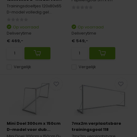
Trainingsdoeltjes 120x80x65
D-model volledig gel...
Op voorraad
Op voorraad
Deliverytime
Deliverytime
€ 469,-
€ 549,-
Vergelijk
Vergelijk
Mini Doel 300cm x 150cm
7mx2m verplaatsbare
D-model voor dub...
trainingsgoal 118
Mini Doel 300cm x 150cm D-
7mx2m verplaatsbare