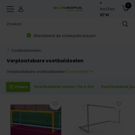
0
Incl.
Excl.
BTW
Zorgvuldig geselecteerd assortiment
Voetbaldoelen
Verplaatsbare voetbaldoelen
Verplaatsbare voetbaldoelen
Toon meer
Voetbaldoel senior 7m x 2m
Voetbaldoel je
Filters