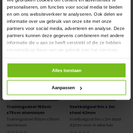
personaliseren, om functies voor social media te bieden
Op voorraad
Op voorraad
en om ons websiteverkeer te analyseren. Ook delen we
Deliverytime
Deliverytime
informatie over uw gebruik van onze site met onze
€ 689,-
€ 1.385,-
partners voor social media, adverteren en analyse. Deze
partners kunnen deze gegevens combineren met andere
informatie die u aan ze heeft verstrekt of die ze hebben
verzameld op basis van uw gebruik van hun services.
Vergelijk
Vergelijk
Alles toestaan
Aanpassen
Trainingsdoel 150cm
Voetbalgoal 5m x 2m
x75cm aluminium
staal 42mm
Trainingsdoel 150cm x75cm
Voetbalgoal 5m x 2m staal
aluminium
42mm voor in elke tuin