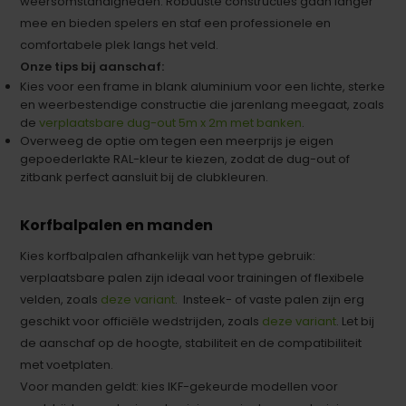
weersomstandigheden. Robuuste constructies gaan langer
mee en bieden spelers en staf een professionele en
comfortabele plek langs het veld.
Onze tips bij aanschaf:
Kies voor een frame in blank aluminium voor een lichte, sterke
en weerbestendige constructie die jarenlang meegaat, zoals
de
verplaatsbare dug-out 5m x 2m met banken
.
Overweeg de optie om tegen een meerprijs je eigen
gepoederlakte RAL-kleur te kiezen, zodat de dug-out of
zitbank perfect aansluit bij de clubkleuren.
Korfbalpalen en manden
Kies korfbalpalen afhankelijk van het type gebruik:
verplaatsbare palen zijn ideaal voor trainingen of flexibele
velden, zoals
deze variant
. Insteek- of vaste palen zijn erg
geschikt voor officiële wedstrijden, zoals
deze variant
. Let bij
de aanschaf op de hoogte, stabiliteit en de compatibiliteit
met voetplaten.
Voor manden geldt: kies IKF-gekeurde modellen voor