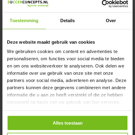
Op voorraad
Op voorraad
Deliverytime
Deliverytime
€ 1.899,-
€ 999,-
Toestemming
Details
Over
Vergelijk
Vergelijk
Deze website maakt gebruik van cookies
We gebruiken cookies om content en advertenties te
personaliseren, om functies voor social media te bieden
en om ons websiteverkeer te analyseren. Ook delen we
informatie over uw gebruik van onze site met onze
partners voor social media, adverteren en analyse. Deze
partners kunnen deze gegevens combineren met andere
informatie die u aan ze heeft verstrekt of die ze hebben
Korfbalpaal 3,5m insteek
Voetplaat zaal/kunstgras
verzameld op basis van uw gebruik van hun services.
inclusief naste...
Voetplaat zaal/kunstgras
Korfbalpaal 3,5m insteek
inclusief nastelbare to...
Alles toestaan
Op voorraad
Op voorraad