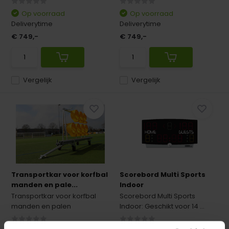
Op voorraad
Op voorraad
Deliverytime
Deliverytime
€ 749,-
€ 749,-
Vergelijk
Vergelijk
Transportkar voor korfbal
Scorebord Multi Sports
manden en pale...
Indoor
Transportkar voor korfbal
Scorebord Multi Sports
manden en palen
Indoor: Geschikt voor 14 ...