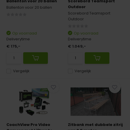
Ballenton voor 20 ballen
Scorebord Teamsport
Outdoor
Ballenton voor 20 ballen
Scorebord Teamsport
Outdoor
Op voorraad
Op voorraad
Deliverytime
Deliverytime
€ 175,-
€ 1.049,-
Vergelijk
Vergelijk
CoachView Pro Video
Zitbank met dubbele zitrij