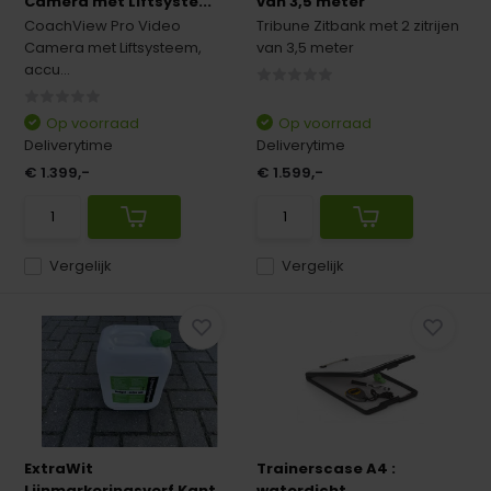
Camera met Liftsyste...
van 3,5 meter
CoachView Pro Video
Tribune Zitbank met 2 zitrijen
Camera met Liftsysteem,
van 3,5 meter
accu...
Op voorraad
Op voorraad
Deliverytime
Deliverytime
€ 1.399,-
€ 1.599,-
Vergelijk
Vergelijk
ExtraWit
Trainerscase A4 :
Lijnmarkeringsverf Kant
waterdicht