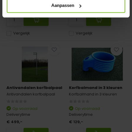
Deliverytime
Deliverytime
Aanpassen
€ 339,-
€ 219,-
Vergelijk
Vergelijk
Antivandalen korfbalpaal
Korfbalmand in 3 kleuren
Antivandalen korfbalpaal
Korfbalmand in 3 kleuren
Op voorraad
Op voorraad
Deliverytime
Deliverytime
€ 499,-
€ 129,-