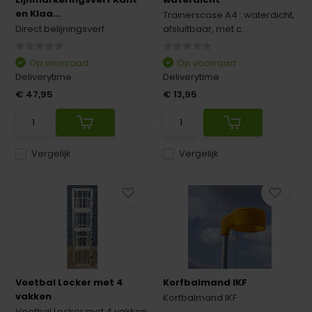
en Klaa...
Trainerscase A4 : waterdicht,
Direct belijningsverf
afsluitbaar, met c...
Op voorraad
Op voorraad
Deliverytime
Deliverytime
€ 47,95
€ 13,95
Vergelijk
Vergelijk
Voetbal Locker met 4
Korfbalmand IKF
vakken
Korfbalmand IKF
Voetbal Locker met 4 vakken