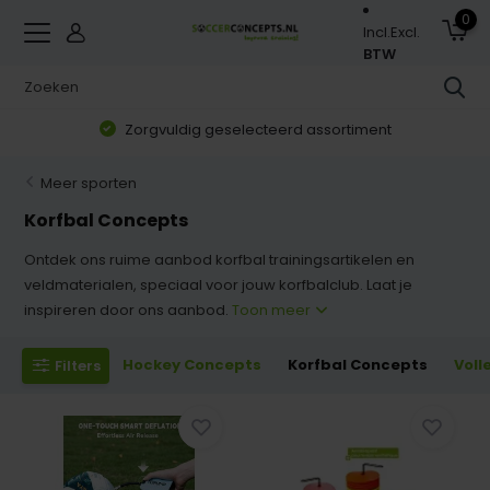
0
Incl.
Excl.
BTW
Zorgvuldig geselecteerd assortiment
Meer sporten
Korfbal Concepts
Ontdek ons ruime aanbod korfbal trainingsartikelen en
veldmaterialen, speciaal voor jouw korfbalclub. Laat je
inspireren door ons aanbod.
Toon meer
Hockey Concepts
Korfbal Concepts
Voll
Filters