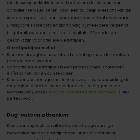
met losse schotklokken voor korfbal om de tijdsduur van
aanvallen te visualiseren. Voor een duidelijk overzicht van de
score en speeltijd is een scorebord voor korfbal onmisbaar.
Draagbare scoreborden zijn handig bij meerdere velden of
bij gebruik outdoor, terwijl vaste digitale LED modellen
geschikt zijn voor officiële wedstrijden.
Onze tips bij aanschaf:
Kies een draagbaar scorebord als het op meerdere velden
gebruikt moet worden.
Voor officiële wedstrijden is een professioneel scorebord
en/of schotklokken aan te raden.
Kies voor een horloge met functies zoals tijdsaanduiding, de
mogelijkheid om het scoreverloop vast te leggen en de
teamkleuren, onze
Refscorer scheidsrechtershorloge
is hier
perfect voor.
Dug-outs en zitbanken
Kies voor dug-outs en zitbanken van hoogwaardige
materialen die bestand zijn tegen intensief gebruik en