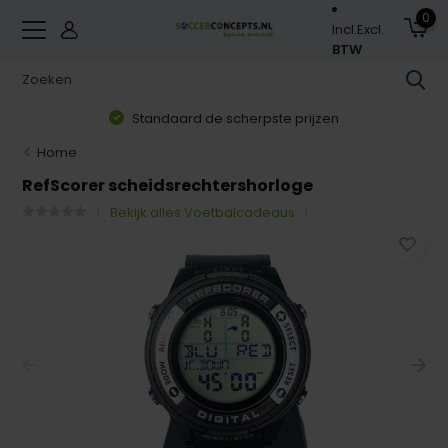
0
Incl.
Excl.
BTW
Standaard de scherpste prijzen
Home
RefScorer scheidsrechtershorloge
Bekijk alles Voetbalcadeaus