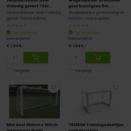
Verplaatsbaar doel
Wegklapbaar draaidoel
Volledig gelast 732x...
goal kunstgras 5m ...
Verplaatsbaar doel Volledig
Wegklapbare goal kunstgras
gelast 732x244x80x2...
5mx2m : voor pupillen...
Op voorraad
Op voorraad
Deliverytime
Deliverytime
€ 1.949,-
€ 1.949,-
Vergelijk
Vergelijk
Mini doel 250cm x 100cm
TR1282N Trainingsdoeltjes
inklapbaar Walki...
volledig gelas...