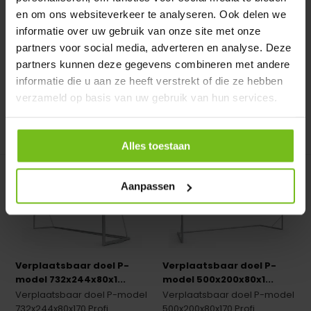
500x200x80x170 Profi...
en om ons websiteverkeer te analyseren. Ook delen we
informatie over uw gebruik van onze site met onze
Op voorraad
Op voorraad
partners voor social media, adverteren en analyse. Deze
Deliverytime
Deliverytime
partners kunnen deze gegevens combineren met andere
€ 14,95
€ 889,-
informatie die u aan ze heeft verstrekt of die ze hebben
verzameld op basis van uw gebruik van hun services.
Vergelijk
Vergelijk
Alles toestaan
Aanpassen
Verplaatsbaar doel P-
Verplaatsbaar doel P-
model 732x244x80x1...
model 500x200x80x1...
Verplaatsbaar doel P-model
Verplaatsbaar doel P-model
732x244x80x170 Profi...
500x200x80x170 Profi...