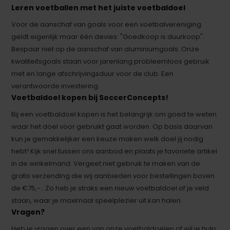
Leren voetballen met het juiste voetbaldoel
Voor de aanschaf van goals voor een voetbalvereniging
geldt eigenlijk maar één devies: "Goedkoop is duurkoop".
Bespaar niet op de aanschaf van aluminiumgoals. Onze
kwaliteitsgoals staan voor jarenlang probleemloos gebruik
met en lange afschrijvingsduur voor de club. Een
verantwoorde investering.
Voetbaldoel kopen bij SoccerConcepts!
Bij een voetbaldoel kopen is het belangrijk om goed te weten
waar het doel voor gebruikt gaat worden. Op basis daarvan
kun je gemakkelijker een keuze maken welk doel jij nodig
hebt! Kijk snel tussen ons aanbod en plaats je favoriete artikel
in de winkelmand. Vergeet niet gebruik te maken van de
gratis verzending die wij aanbieden voor bestellingen boven
de €75,-.. Zo heb je straks een nieuw voetbaldoel of je veld
staan, waar je maximaal speelplezier uit kan halen.
Vragen?
Heb je vragen over een van onze voetbaldoelen of wil je hulp