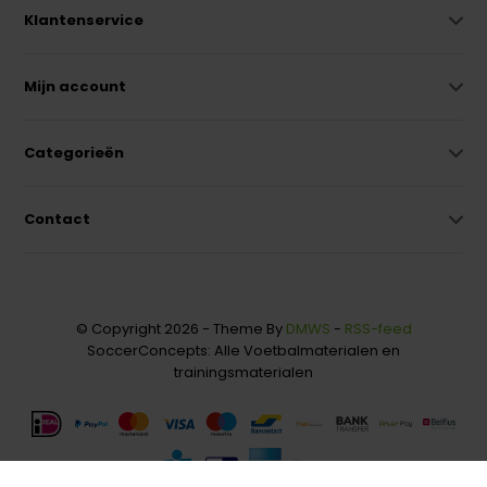
Klantenservice
Mijn account
Categorieën
Contact
© Copyright 2026 - Theme By
DMWS
-
RSS-feed
SoccerConcepts: Alle Voetbalmaterialen en
trainingsmaterialen