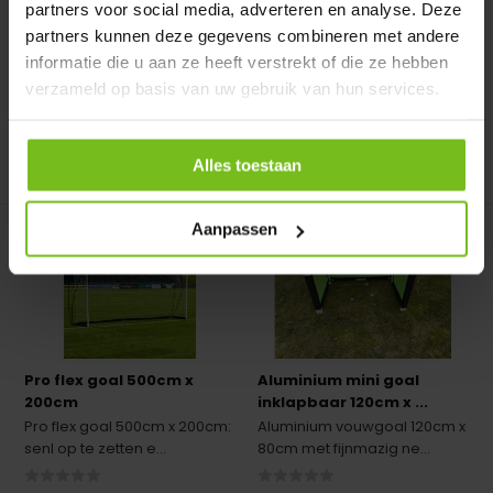
partners voor social media, adverteren en analyse. Deze
Op voorraad
Op voorraad
partners kunnen deze gegevens combineren met andere
Deliverytime
Deliverytime
informatie die u aan ze heeft verstrekt of die ze hebben
€ 375,-
€ 69,95
€ 67,95
verzameld op basis van uw gebruik van hun services.
Alles toestaan
Vergelijk
Vergelijk
Aanpassen
Pro flex goal 500cm x
Aluminium mini goal
200cm
inklapbaar 120cm x ...
Pro flex goal 500cm x 200cm:
Aluminium vouwgoal 120cm x
senl op te zetten e...
80cm met fijnmazig ne...