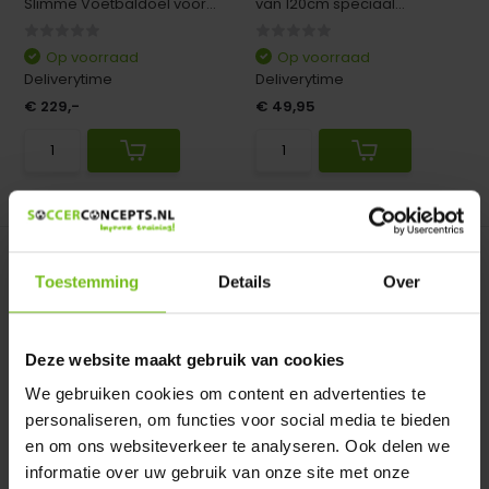
Slimme Voetbaldoel voor...
van 120cm speciaal...
Op voorraad
Op voorraad
Deliverytime
Deliverytime
€ 229,-
€ 49,95
Vergelijk
Vergelijk
Toestemming
Details
Over
Deze website maakt gebruik van cookies
We gebruiken cookies om content en advertenties te
Trainingsdoel 150cm
Voetbalgoal 120cm x
personaliseren, om functies voor social media te bieden
x75cm aluminium
80cm staal met zwart...
en om ons websiteverkeer te analyseren. Ook delen we
Trainingsdoel 150cm x75cm
Voetbalgoal 120cm x 80cm
aluminium
staal met zwart net
informatie over uw gebruik van onze site met onze