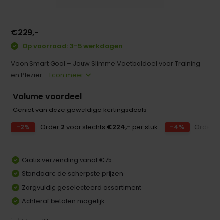
€229,-
Op voorraad: 3-5 werkdagen
Voon Smart Goal – Jouw Slimme Voetbaldoel voor Training
en Plezier...
Toon meer
Volume voordeel
Geniet van deze geweldige kortingsdeals
-2%
Order
2
voor slechts
€224,-
per stuk
-4%
Order
3
Gratis verzending vanaf €75
Standaard de scherpste prijzen
Zorgvuldig geselecteerd assortiment
Achteraf betalen mogelijk