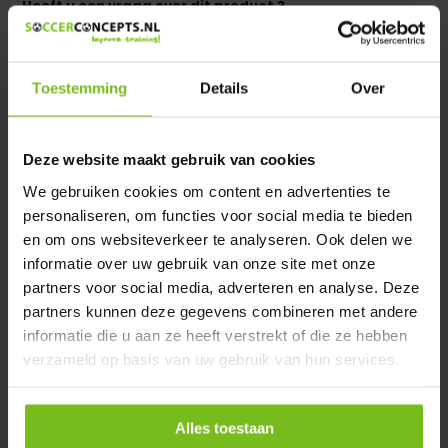
Heeft u een vraag over dit product ?
We helpen u graag met meer informatie
Verstuur email
Toestemming
Details
Over
Productomschrijving
Deze website maakt gebruik van cookies
We gebruiken cookies om content en advertenties te
Specificaties
personaliseren, om functies voor social media te bieden
en om ons websiteverkeer te analyseren. Ook delen we
Reviews
informatie over uw gebruik van onze site met onze
partners voor social media, adverteren en analyse. Deze
partners kunnen deze gegevens combineren met andere
Delen
informatie die u aan ze heeft verstrekt of die ze hebben
verzameld op basis van uw gebruik van hun services.
Alles toestaan