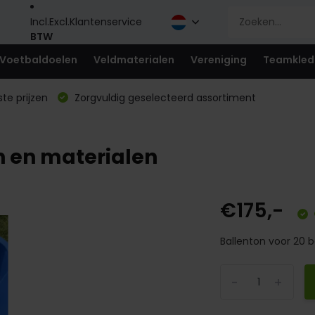
Incl.
Excl.
Klantenservice
BTW
Voetbaldoelen
Veldmaterialen
Vereniging
Teamkled
te prijzen
Zorgvuldig geselecteerd assortiment
n en materialen
€175,-
Ballenton voor 20 ba
-
+