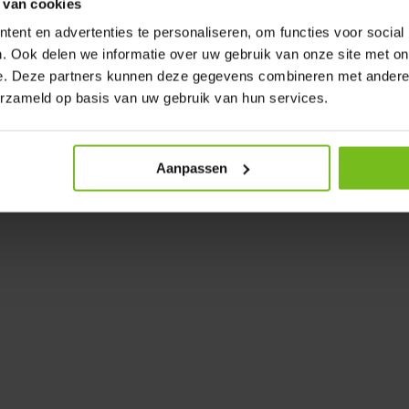
 van cookies
le prijs van € 725 leveren wij u
ent en advertenties te personaliseren, om functies voor social
, Light of Superlight naar
. Ook delen we informatie over uw gebruik van onze site met on
t.. 1 set van 50
e. Deze partners kunnen deze gegevens combineren met andere i
erzameld op basis van uw gebruik van hun services.
k team. Dit kan bij grotere
, geel, blauw, oranje, wit, bruin
Aanpassen
 voor de teamnamen in outdoor