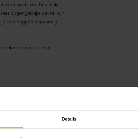
jnhaken om bijvoorbeeld als
n. Met opgengeklapt deksel kun
vrije trap poppen eenvoudig
den dienen wij deze met
k voor handbal, korfbal,
eel gebruikt bij scholen,
Details
om direct van start te kunnen