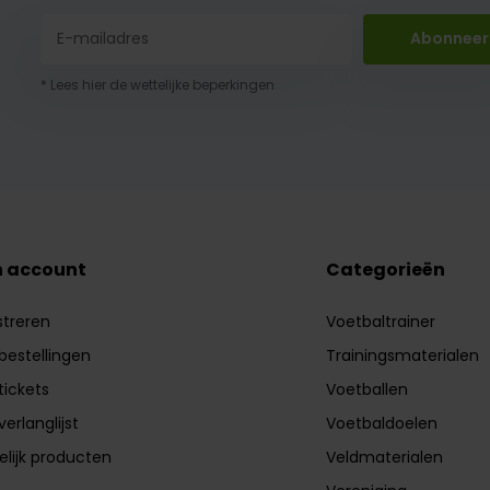
Abonneer
* Lees hier de wettelijke beperkingen
n account
Categorieën
streren
Voetbaltrainer
 bestellingen
Trainingsmaterialen
tickets
Voetballen
verlanglijst
Voetbaldoelen
elijk producten
Veldmaterialen