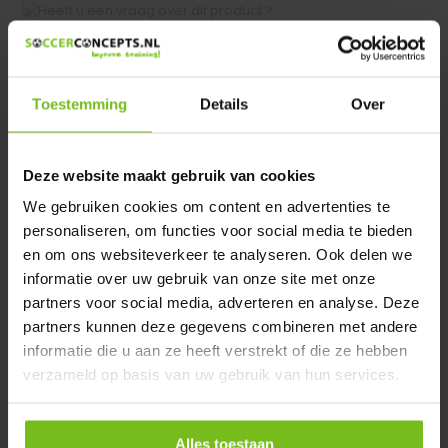
Heeft u een vraag over dit product ?
We helpen u graag met meer informatie
Verstuur email
Toestemming
Details
Over
Productomschrijving
Deze website maakt gebruik van cookies
We gebruiken cookies om content en advertenties te
Specificaties
personaliseren, om functies voor social media te bieden
en om ons websiteverkeer te analyseren. Ook delen we
informatie over uw gebruik van onze site met onze
Reviews
partners voor social media, adverteren en analyse. Deze
partners kunnen deze gegevens combineren met andere
Delen
informatie die u aan ze heeft verstrekt of die ze hebben
verzameld op basis van uw gebruik van hun services.
Alles toestaan