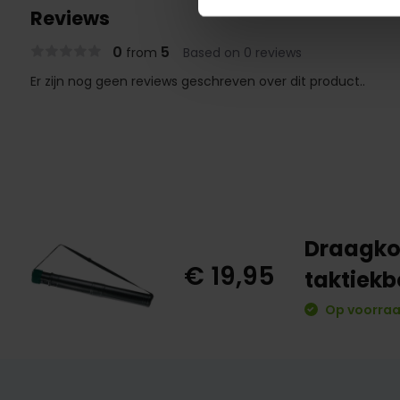
Reviews
0
5
from
Based on 0 reviews
Er zijn nog geen reviews geschreven over dit product..
Draagkok
€ 19,95
taktiek
Op voorraa