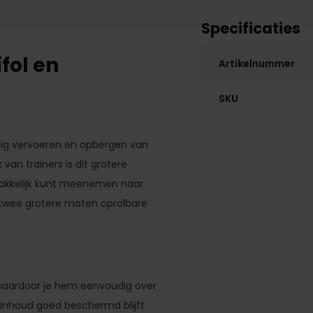
Specificaties
fol en
Artikelnummer
SKU
ilig vervoeren en opbergen van
 van trainers is dit grotere
emakkelijk kunt meenemen naar
e twee grotere maten oprolbare
 waardoor je hem eenvoudig over
 inhoud goed beschermd blijft