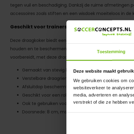
tegen vuil en beschadiging. Dankzij de ruime afmetingen pa
accessoires zoals stiften en een wisdoek moeiteloos in de k
Geschikt voor trainers en coaches
Deze draagkoker biedt een efficiënte manier om je tactie
houden en te beschermen. Of je nu op pad bent naar een u
Toestemming
voorbereidt, met deze draagkoker heb je altijd alles bij de h
Gemaakt van stevig hardplastic
Deze website maakt gebruik
Verstelbare draagriem voor comfortabel transport
We gebruiken cookies om cont
Afsluitdop beschermt tegen vuil en beschadiging
websiteverkeer te analyseren
Geschikt voor een rol Taktifol en accessoires
media, adverteren en analys
verstrekt of die ze hebben v
Ook te gebruiken voor grotere oprolbare tactiekbord
Doorsnede: 8 cm, maximale lengte: 120 cm