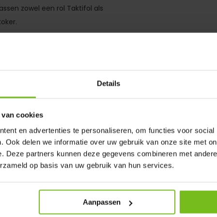
ssen zowel een rol Taktifol als
oker.
kmaterialen georganiseerd te
itwedstrijd of een bespreking
Details
and.
 van cookies
ent en advertenties te personaliseren, om functies voor social
. Ook delen we informatie over uw gebruik van onze site met on
e. Deze partners kunnen deze gegevens combineren met andere i
erzameld op basis van uw gebruik van hun services.
en
Aanpassen