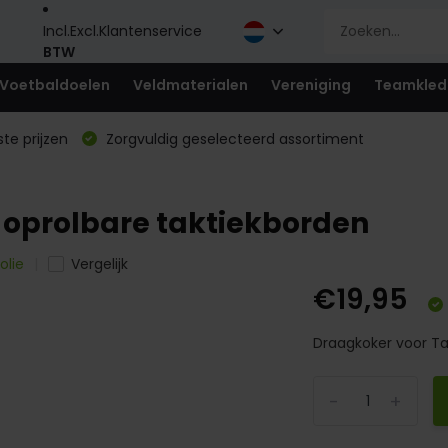
Incl.
Excl.
Klantenservice
BTW
Voetbaldoelen
Veldmaterialen
Vereniging
Teamkled
te prijzen
Zorgvuldig geselecteerd assortiment
n oprolbare taktiekborden
olie
Vergelijk
€19,95
Draagkoker voor Tak
-
+