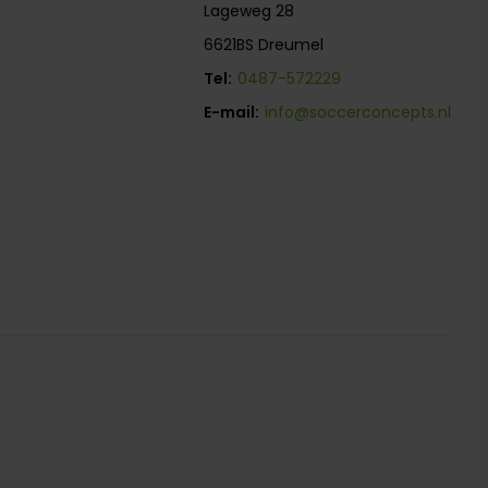
Lageweg 28
6621BS Dreumel
Tel:
0487-572229
E-mail:
info@soccerconcepts.nl