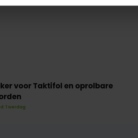
er voor Taktifol en oprolbare
borden
d: 1 werdag