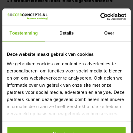
Dir product is beschikbaar in de volgende varianten:
Heeft u een vraag over dit product ?
We helpen u graag met meer informatie
Verstuur email
Toestemming
Details
Over
Productomschrijving
Deze website maakt gebruik van cookies
We gebruiken cookies om content en advertenties te
personaliseren, om functies voor social media te bieden
Specificaties
en om ons websiteverkeer te analyseren. Ook delen we
informatie over uw gebruik van onze site met onze
Reviews
partners voor social media, adverteren en analyse. Deze
partners kunnen deze gegevens combineren met andere
informatie die u aan ze heeft verstrekt of die ze hebben
Delen
verzameld op basis van uw gebruik van hun services.