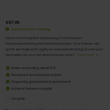
€67,95
Op voorraad: 1 werdag
Flexvit mini Compleet aanbieding 6 mini banden
Functionele training met flexibele banden. Voor trainen van
sprint, sprongkracht, agility en weerstandtraining (zowel voor
versnellen als voor het afremmende werk)...
Toon meer
Gratis verzending vanaf €75
Standaard de scherpste prijzen
Zorgvuldig geselecteerd assortiment
Achteraf betalen mogelijk
Vergelijk