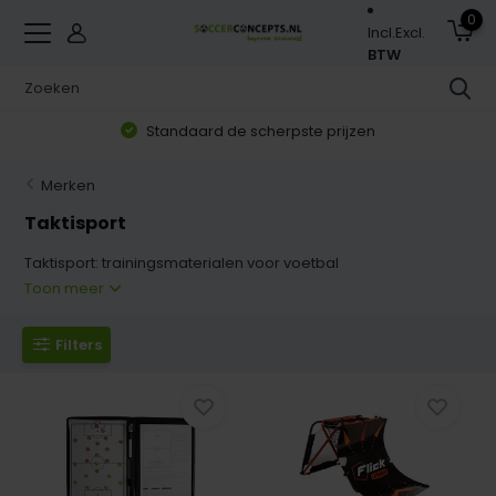
0
Incl.
Excl.
BTW
Zorgvuldig geselecteerd assortiment
Merken
Taktisport
Taktisport: trainingsmaterialen voor voetbal
Toon meer
Filters