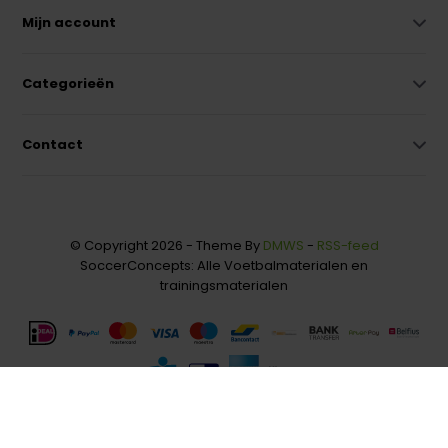
Mijn account
Categorieën
Contact
© Copyright 2026 - Theme By
DMWS
-
RSS-feed
SoccerConcepts: Alle Voetbalmaterialen en
trainingsmaterialen