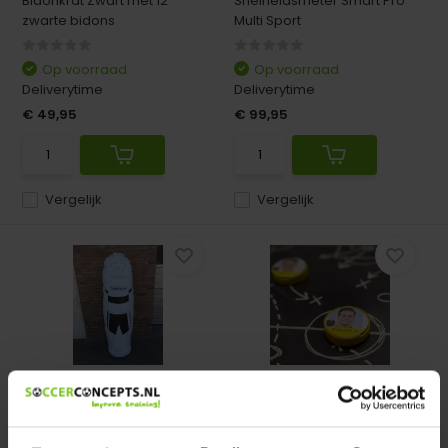
Bidonkrat Zwart met 12
Snelheidsmeter Smart Pro
zwarte bidons
Multi Sport
Op voorraad
Op voorraad
Deliverytime
Deliverytime
€ 49,95
€ 99,95
Vergelijk
Vergelijk
Dummy Trainingspop
Spelersmagneten met
Senior 200cm
foto
Dummy Trainingspop Senior
Spelersmagneten met foto
200cm. Nu zeer scherp ...
ofwel the coach magnets