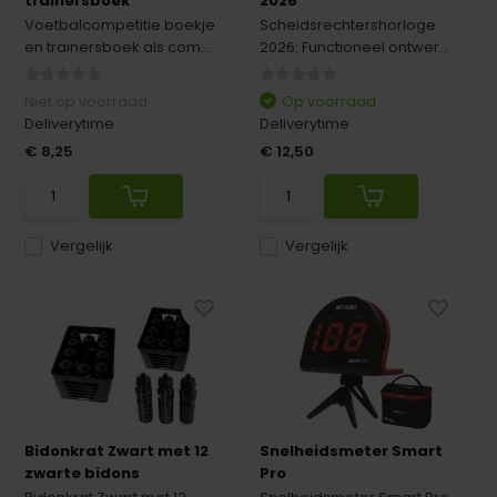
trainersboek
2026
Voetbalcompetitie boekje
Scheidsrechtershorloge
en trainersboek als com...
2026: Functioneel ontwer...
Niet op voorraad
Op voorraad
Deliverytime
Deliverytime
€ 8,25
€ 12,50
Vergelijk
Vergelijk
Bidonkrat Zwart met 12
Snelheidsmeter Smart
zwarte bidons
Pro