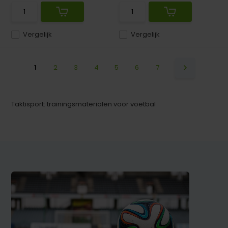
Vergelijk
Vergelijk
1
2
3
4
5
6
7
Taktisport: trainingsmaterialen voor voetbal