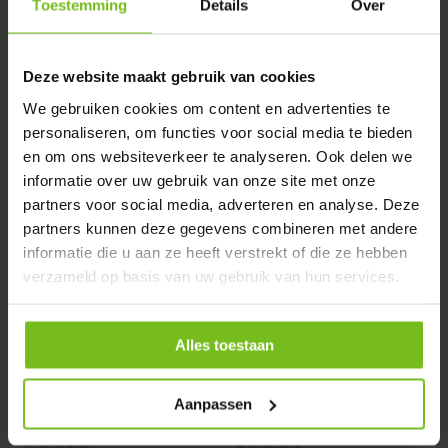
Toestemming
Details
Over
Op voorraad
Op voorraad
Deliverytime
Deliverytime
Deze website maakt gebruik van cookies
€ 47,95
€ 43,95
€ 38,95
We gebruiken cookies om content en advertenties te
personaliseren, om functies voor social media te bieden
en om ons websiteverkeer te analyseren. Ook delen we
Vergelijk
Vergelijk
informatie over uw gebruik van onze site met onze
partners voor social media, adverteren en analyse. Deze
partners kunnen deze gegevens combineren met andere
informatie die u aan ze heeft verstrekt of die ze hebben
verzameld op basis van uw gebruik van hun services.
Alles toestaan
Bidonkrat (extra stevig)
UPVC Jeugdgoal 245cm x
met 10 bidons i...
125cm
Bidonkrat (extra stevig) met
Aanpassen
UPVC Jeugdgoal 2,45x1,25:
10 bidons. Kies de ...
van lichtgewicht en on...