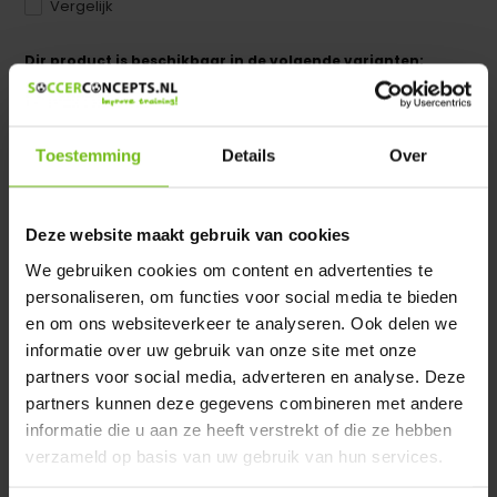
Vergelijk
Dir product is beschikbaar in de volgende varianten:
Heeft u een vraag over dit product ?
We helpen u graag met meer informatie
Toestemming
Details
Over
Verstuur email
Deze website maakt gebruik van cookies
Productomschrijving
We gebruiken cookies om content en advertenties te
personaliseren, om functies voor social media te bieden
en om ons websiteverkeer te analyseren. Ook delen we
Specificaties
informatie over uw gebruik van onze site met onze
partners voor social media, adverteren en analyse. Deze
Reviews
partners kunnen deze gegevens combineren met andere
informatie die u aan ze heeft verstrekt of die ze hebben
verzameld op basis van uw gebruik van hun services.
Delen