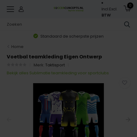
0
Incl.
Excl.
BTW
Standaard de scherpste prijzen
Home
Voetbal teamkleding Eigen Ontwerp
Merk:
Taktisport
Bekijk alles Sublimatie teamkleding voor sportclubs