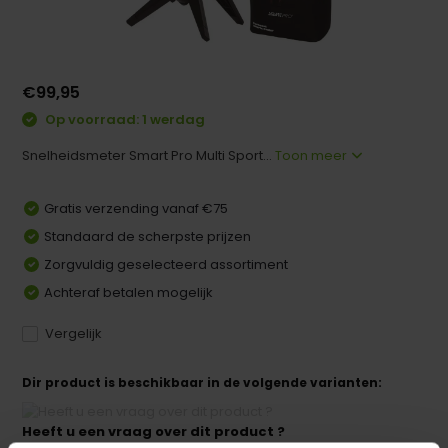
€99,95
Op voorraad: 1 werdag
Snelheidsmeter Smart Pro Multi Sport...
Toon meer
Gratis verzending vanaf €75
Standaard de scherpste prijzen
Zorgvuldig geselecteerd assortiment
Achteraf betalen mogelijk
Vergelijk
Dir product is beschikbaar in de volgende varianten:
Heeft u een vraag over dit product ?