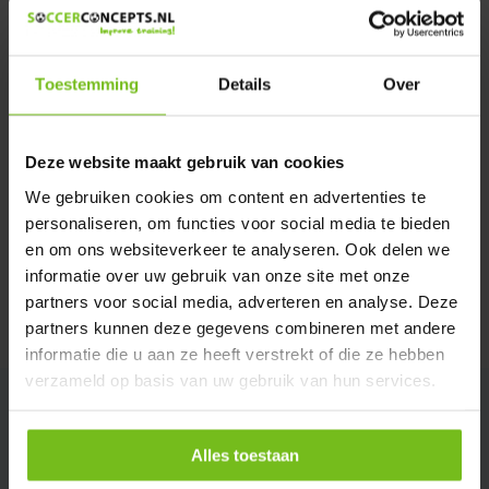
We helpen u graag met meer informatie
Verstuur email
Toestemming
Details
Over
Productomschrijving
Deze website maakt gebruik van cookies
Specificaties
We gebruiken cookies om content en advertenties te
personaliseren, om functies voor social media te bieden
en om ons websiteverkeer te analyseren. Ook delen we
Reviews
informatie over uw gebruik van onze site met onze
partners voor social media, adverteren en analyse. Deze
Delen
partners kunnen deze gegevens combineren met andere
informatie die u aan ze heeft verstrekt of die ze hebben
verzameld op basis van uw gebruik van hun services.
Alles toestaan