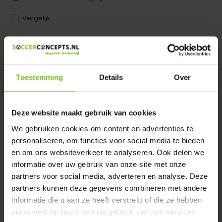
Vergelijk
Dir product is beschikbaar in de volgende varianten:
Heeft u een vraag over dit product ?
Toestemming
Details
Over
We helpen u graag met meer informatie
Verstuur email
Deze website maakt gebruik van cookies
We gebruiken cookies om content en advertenties te
Productomschrijving
personaliseren, om functies voor social media te bieden
en om ons websiteverkeer te analyseren. Ook delen we
Specificaties
informatie over uw gebruik van onze site met onze
partners voor social media, adverteren en analyse. Deze
partners kunnen deze gegevens combineren met andere
Reviews
informatie die u aan ze heeft verstrekt of die ze hebben
verzameld op basis van uw gebruik van hun services.