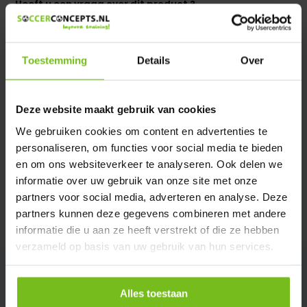
Heeft u een vraag over dit product ?
We helpen u graag met meer informatie
Verstuur email
Toestemming
Details
Over
Productomschrijving
Deze website maakt gebruik van cookies
We gebruiken cookies om content en advertenties te
Specificaties
personaliseren, om functies voor social media te bieden
en om ons websiteverkeer te analyseren. Ook delen we
Reviews
informatie over uw gebruik van onze site met onze
partners voor social media, adverteren en analyse. Deze
partners kunnen deze gegevens combineren met andere
Delen
informatie die u aan ze heeft verstrekt of die ze hebben
verzameld op basis van uw gebruik van hun services.
Alles toestaan