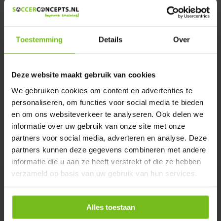
We helpen u graag met meer informatie
Verstuur email
Toestemming
Details
Over
Productomschrijving
Deze website maakt gebruik van cookies
Specificaties
We gebruiken cookies om content en advertenties te
personaliseren, om functies voor social media te bieden
en om ons websiteverkeer te analyseren. Ook delen we
Reviews
informatie over uw gebruik van onze site met onze
partners voor social media, adverteren en analyse. Deze
Delen
partners kunnen deze gegevens combineren met andere
informatie die u aan ze heeft verstrekt of die ze hebben
verzameld op basis van uw gebruik van hun services.
Alles toestaan