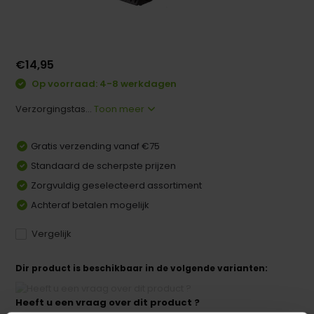
€14,95
Op voorraad: 4-8 werkdagen
Verzorgingstas...
Toon meer
Gratis verzending vanaf €75
Standaard de scherpste prijzen
Zorgvuldig geselecteerd assortiment
Achteraf betalen mogelijk
Vergelijk
Dir product is beschikbaar in de volgende varianten:
Heeft u een vraag over dit product ?