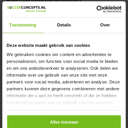
Heeft u een vraag over dit product ?
We helpen u graag met meer informatie
Verstuur email
Toestemming
Details
Over
Productomschrijving
Deze website maakt gebruik van cookies
We gebruiken cookies om content en advertenties te
Specificaties
personaliseren, om functies voor social media te bieden
en om ons websiteverkeer te analyseren. Ook delen we
Reviews
informatie over uw gebruik van onze site met onze
partners voor social media, adverteren en analyse. Deze
partners kunnen deze gegevens combineren met andere
Delen
informatie die u aan ze heeft verstrekt of die ze hebben
verzameld op basis van uw gebruik van hun services.
Alles toestaan