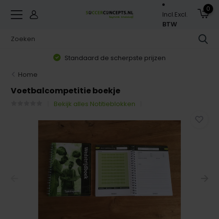
0
Incl.
Excl.
BTW
Standaard de scherpste prijzen
Home
Voetbalcompetitie boekje
Bekijk alles Notitieblokken