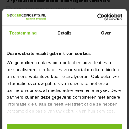
Dir product is beschikbaar in de volgende varianten:
Heeft u een vraag over dit product ?
We helpen u graag met meer informatie
Verstuur email
Toestemming
Details
Over
Productomschrijving
Deze website maakt gebruik van cookies
We gebruiken cookies om content en advertenties te
personaliseren, om functies voor social media te bieden
Specificaties
en om ons websiteverkeer te analyseren. Ook delen we
informatie over uw gebruik van onze site met onze
Reviews
partners voor social media, adverteren en analyse. Deze
partners kunnen deze gegevens combineren met andere
informatie die u aan ze heeft verstrekt of die ze hebben
Delen
verzameld op basis van uw gebruik van hun services.