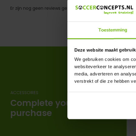
Er zijn nog geen reviews geschreven over dit product..
Toestemming
Deze website maakt gebruik
We gebruiken cookies om cont
websiteverkeer te analyseren
media, adverteren en analys
verstrekt of die ze hebben v
ACCESSOIRES
Complete your
purchase
V