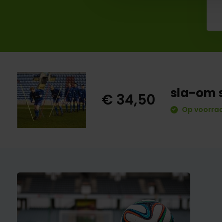
sla-om s
€ 34,50
Op voorraa