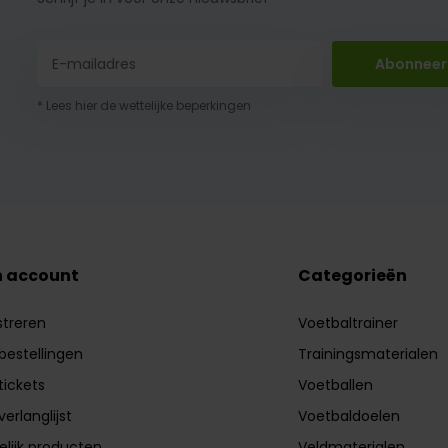
Abonneer
* Lees hier de wettelijke beperkingen
n account
Categorieën
streren
Voetbaltrainer
 bestellingen
Trainingsmaterialen
tickets
Voetballen
verlanglijst
Voetbaldoelen
elijk producten
Veldmaterialen