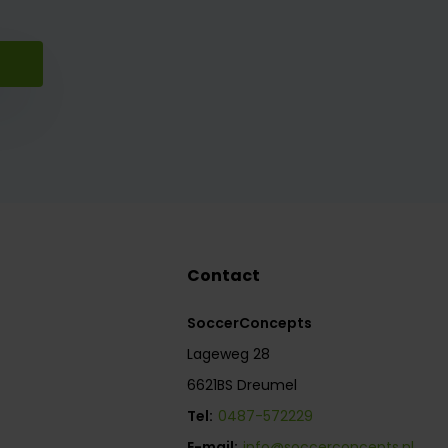
Contact
SoccerConcepts
Lageweg 28
6621BS Dreumel
Tel:
0487-572229
E-mail:
info@soccerconcepts.nl