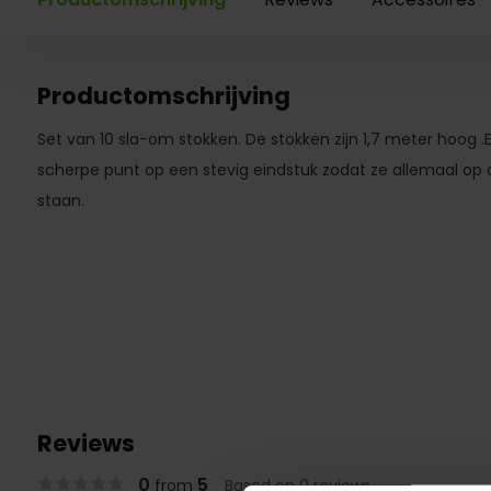
Productomschrijving
Set van 10 sla-om stokken. De stokken zijn 1,7 meter hoog .E
scherpe punt op een stevig eindstuk zodat ze allemaal op
staan.
Reviews
0
5
from
Based on 0 reviews