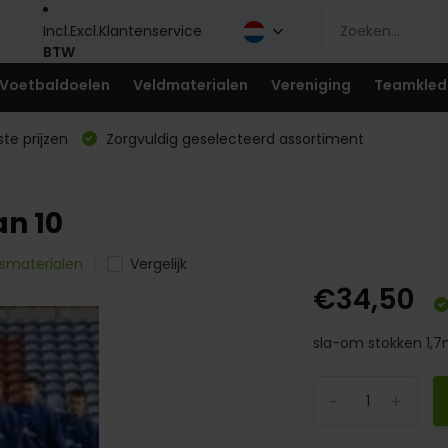
Incl.
Excl.
Klantenservice
BTW
Voetbaldoelen
Veldmaterialen
Vereniging
Teamkled
te prijzen
Zorgvuldig geselecteerd assortiment
an 10
ngsmaterialen
Vergelijk
€34,50
sla-om stokken 1,7m
-
+