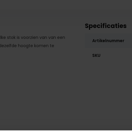
Specificaties
lke stok is voorzien van van een
Artikelnummer
 dezelfde hoogte komen te
SKU