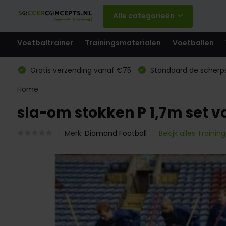
Alle categorieën
Voetbaltrainer
Trainingsmaterialen
Voetballen
Gratis verzending vanaf €75
Standaard de scherps
Home
sla-om stokken P 1,7m set v
Merk:
Diamond Football
Bekijk alles Traini