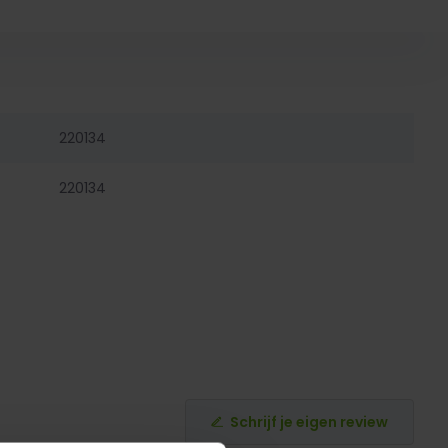
220134
220134
Schrijf je eigen review