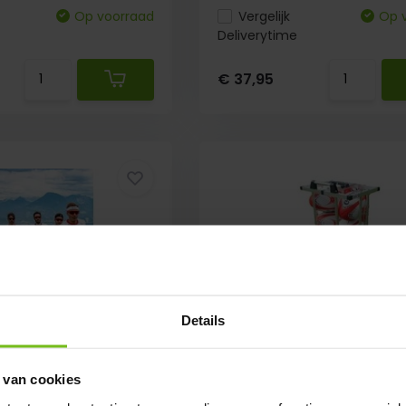
Op voorraad
Vergelijk
Op 
Deliverytime
€ 37,95
Details
amkleding Eigen
Balcontainer voor 10 Ru
 van cookies
Ballen