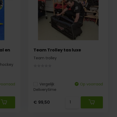
al en
Team Trolley tas luxe
Team trolley
n hockey
voorraad
Vergelijk
Op voorraad
Deliverytime
€ 99,50