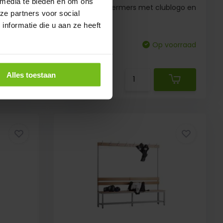
 media te bieden en om ons
llen
Scheenbeschermers met clublogo en
ze partners voor social
sleeves
nformatie die u aan ze heeft
voorraad
Vergelijk
Op voorraad
Deliverytime
Alles toestaan
€ 26,95