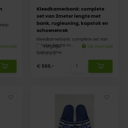
n
Kleedkamerbank: complete
set van 2meter lengte met
bank, rugleuning, kapstok en
werp
schoenenrek
Kleedkamerbank: complete set van
2meter lengte m...
voorraad
Vergelijk
Op voorraad
Deliverytime
€ 569,-