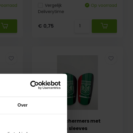
voorraad
Vergelijk
Op voorraad
Deliverytime
€ 0,75
Over
gby
Scheenbeschermers met
clublogo en sleeves