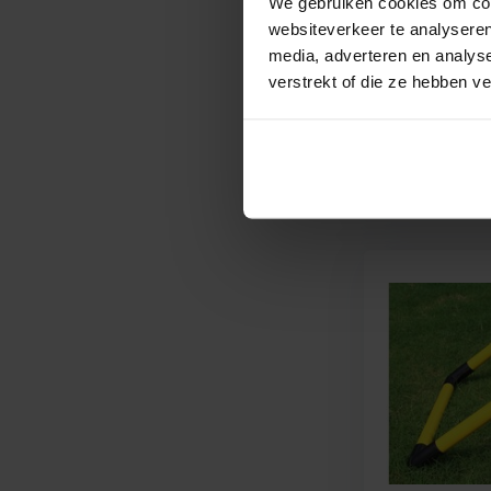
We gebruiken cookies om cont
Running Team
websiteverkeer te analyseren
media, adverteren en analys
verstrekt of die ze hebben v
Vergelijk
Deliverytime
€ 29,95