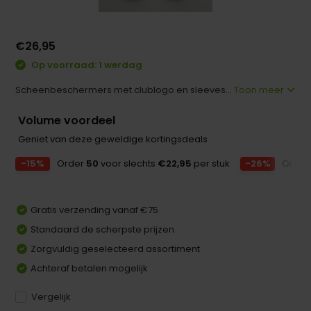
€26,95
Op voorraad: 1 werdag
Scheenbeschermers met clublogo en sleeves...
Toon meer
Volume voordeel
Geniet van deze geweldige kortingsdeals
-15%
Order
50
voor slechts
€22,95
per stuk
-26%
Orde
Gratis verzending vanaf €75
Standaard de scherpste prijzen
Zorgvuldig geselecteerd assortiment
Achteraf betalen mogelijk
Vergelijk