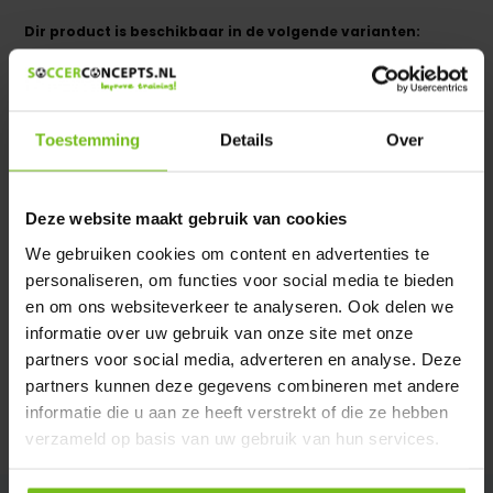
Dir product is beschikbaar in de volgende varianten:
Heeft u een vraag over dit product ?
We helpen u graag met meer informatie
Toestemming
Details
Over
Verstuur email
Deze website maakt gebruik van cookies
Productomschrijving
We gebruiken cookies om content en advertenties te
personaliseren, om functies voor social media te bieden
Specificaties
en om ons websiteverkeer te analyseren. Ook delen we
informatie over uw gebruik van onze site met onze
partners voor social media, adverteren en analyse. Deze
Reviews
partners kunnen deze gegevens combineren met andere
informatie die u aan ze heeft verstrekt of die ze hebben
Delen
verzameld op basis van uw gebruik van hun services.