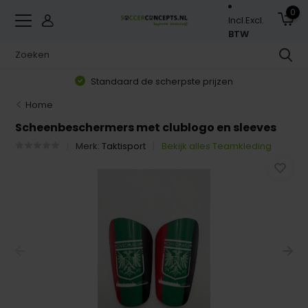
0
Incl.
Excl.
BTW
Standaard de scherpste prijzen
Home
Scheenbeschermers met clublogo en sleeves
Merk:
Taktisport
Bekijk alles Teamkleding