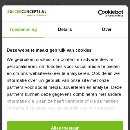
Heeft u een vraag over dit product ?
We helpen u graag met meer informatie
Verstuur email
Toestemming
Details
Over
Productomschrijving
Deze website maakt gebruik van cookies
We gebruiken cookies om content en advertenties te
Specificaties
personaliseren, om functies voor social media te bieden
en om ons websiteverkeer te analyseren. Ook delen we
informatie over uw gebruik van onze site met onze
Reviews
partners voor social media, adverteren en analyse. Deze
partners kunnen deze gegevens combineren met andere
Delen
informatie die u aan ze heeft verstrekt of die ze hebben
verzameld op basis van uw gebruik van hun services.
Alles toestaan