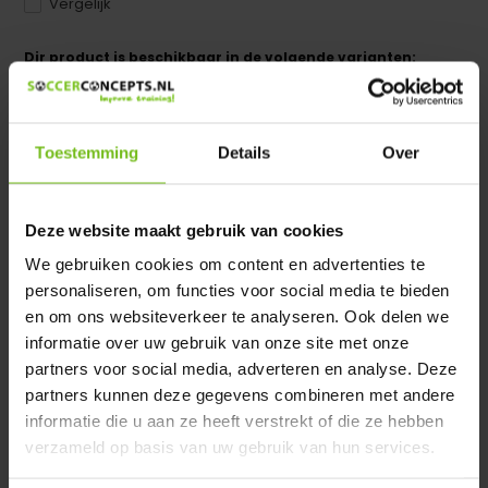
Vergelijk
Dir product is beschikbaar in de volgende varianten:
Heeft u een vraag over dit product ?
We helpen u graag met meer informatie
Toestemming
Details
Over
Verstuur email
Deze website maakt gebruik van cookies
Productomschrijving
We gebruiken cookies om content en advertenties te
personaliseren, om functies voor social media te bieden
en om ons websiteverkeer te analyseren. Ook delen we
Specificaties
informatie over uw gebruik van onze site met onze
partners voor social media, adverteren en analyse. Deze
Reviews
partners kunnen deze gegevens combineren met andere
informatie die u aan ze heeft verstrekt of die ze hebben
verzameld op basis van uw gebruik van hun services.
Delen