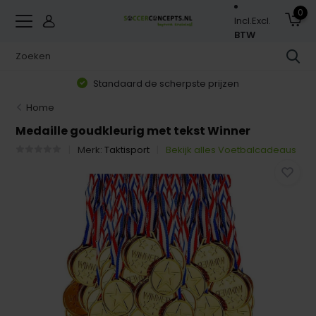
0
Incl.
Excl.
BTW
Standaard de scherpste prijzen
Home
Medaille goudkleurig met tekst Winner
Merk:
Taktisport
Bekijk alles Voetbalcadeaus