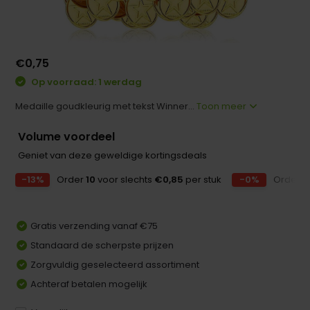
€0,75
Op voorraad: 1 werdag
Medaille goudkleurig met tekst Winner...
Toon meer
Volume voordeel
Geniet van deze geweldige kortingsdeals
-13%
Order
10
voor slechts
€0,85
per stuk
-0%
Order
2
Gratis verzending vanaf €75
Standaard de scherpste prijzen
Zorgvuldig geselecteerd assortiment
Achteraf betalen mogelijk