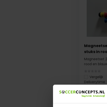
Magneetset
stuks in ro
Magneetset 2
rood en blauw.
Vergelijk
Deliverytime
€ 5,95