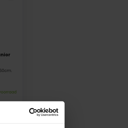
nior
160cm.
voorraad