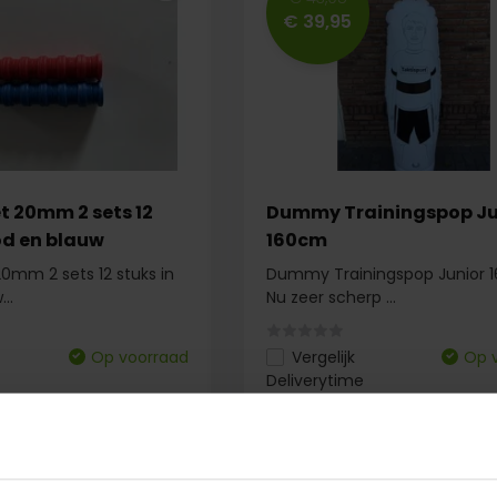
€ 39,95
 20mm 2 sets 12
Dummy Trainingspop Ju
od en blauw
160cm
0mm 2 sets 12 stuks in
Dummy Trainingspop Junior 
..
Nu zeer scherp ...
Op voorraad
Vergelijk
Op 
Deliverytime
€ 43,95
€ 39,95