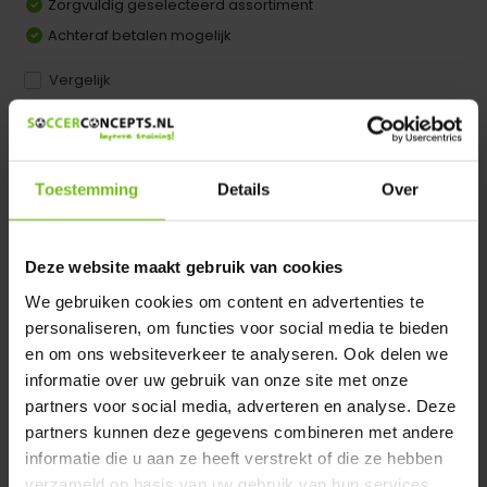
Zorgvuldig geselecteerd assortiment
Achteraf betalen mogelijk
Vergelijk
Dir product is beschikbaar in de volgende varianten:
Heeft u een vraag over dit product ?
Toestemming
Details
Over
We helpen u graag met meer informatie
Verstuur email
Deze website maakt gebruik van cookies
We gebruiken cookies om content en advertenties te
Productomschrijving
personaliseren, om functies voor social media te bieden
en om ons websiteverkeer te analyseren. Ook delen we
informatie over uw gebruik van onze site met onze
Specificaties
partners voor social media, adverteren en analyse. Deze
partners kunnen deze gegevens combineren met andere
informatie die u aan ze heeft verstrekt of die ze hebben
Reviews
verzameld op basis van uw gebruik van hun services.