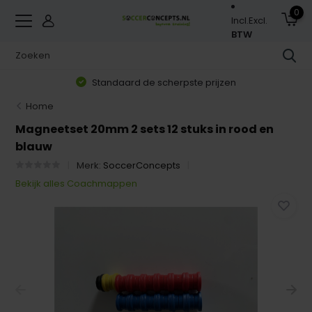
0
Incl.
Excl.
BTW
Standaard de scherpste prijzen
Home
Magneetset 20mm 2 sets 12 stuks in rood en
blauw
Merk:
SoccerConcepts
Bekijk alles Coachmappen