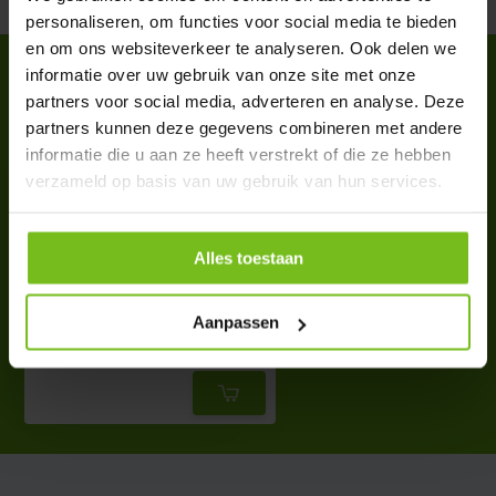
personaliseren, om functies voor social media te bieden
en om ons websiteverkeer te analyseren. Ook delen we
informatie over uw gebruik van onze site met onze
ACCESSOIRES
partners voor social media, adverteren en analyse. Deze
Complete your purchase
partners kunnen deze gegevens combineren met andere
informatie die u aan ze heeft verstrekt of die ze hebben
verzameld op basis van uw gebruik van hun services.
Alles toestaan
Mini Vrije trap pop prof
Aanpassen
€ 36,50
Deliverytime