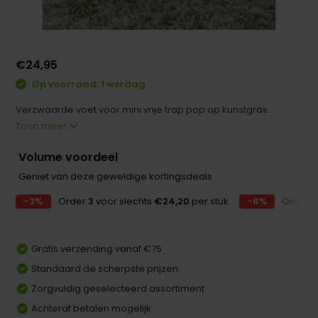
€24,95
Op voorraad: 1 werdag
Verzwaarde voet voor mini vrije trap pop op kunstgras...
Toon meer
Volume voordeel
Geniet van deze geweldige kortingsdeals
-3%
Order
3
voor slechts
€24,20
per stuk
-6%
Order
Gratis verzending vanaf €75
Standaard de scherpste prijzen
Zorgvuldig geselecteerd assortiment
Achteraf betalen mogelijk