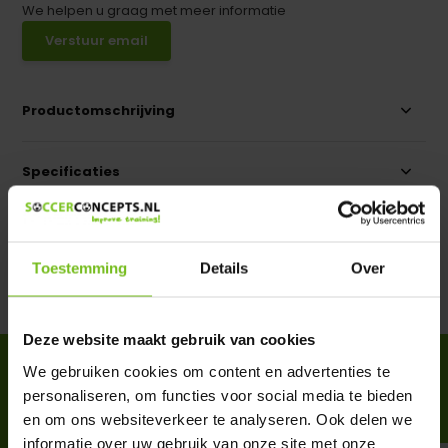
We helpen u graag met meer informatie
Verstuur email
Productomschrijving
Specificaties
Reviews
Toestemming
Details
Over
Delen
Deze website maakt gebruik van cookies
ACCESSOIRES
We gebruiken cookies om content en advertenties te
personaliseren, om functies voor social media te bieden
Complete your purchase
en om ons websiteverkeer te analyseren. Ook delen we
informatie over uw gebruik van onze site met onze