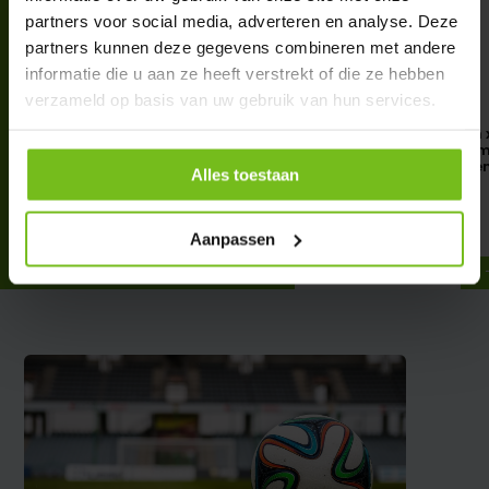
partners voor social media, adverteren en analyse. Deze
partners kunnen deze gegevens combineren met andere
informatie die u aan ze heeft verstrekt of die ze hebben
verzameld op basis van uw gebruik van hun services.
Flipover statief / Flipchart
Flip chart vellen 70cm 
met voetbal vellen
cm. Flip over vellen 
perforatiegaten e
Alles toestaan
draagriem
€ 92,50
Deliverytime
€ 9,50
Aanpassen
Deliverytime