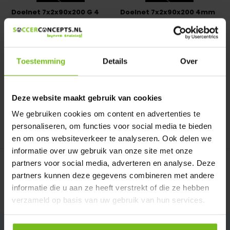
Doelnet 7x2x90x200 G 4
Doelnet 7x2x90x200 4mm
Wit
diverse kleuren
Doelnet 7,5 x 2,5 x 0,9 x 2,0 m.
Doelnet 7,5 x 2,5 x 0,9 x 2,0 m.
(senior P), PE ...
(senior P ),PE ...
Toestemming
Details
Over
Op voorraad
Op voorraad
Deliverytime
Deliverytime
€ 129,95
€ 129,95
Deze website maakt gebruik van cookies
We gebruiken cookies om content en advertenties te
personaliseren, om functies voor social media te bieden
Vergelijk
Vergelijk
en om ons websiteverkeer te analyseren. Ook delen we
informatie over uw gebruik van onze site met onze
partners voor social media, adverteren en analyse. Deze
Doelnetten 7m x 2m x 90cm x 200cm
partners kunnen deze gegevens combineren met andere
informatie die u aan ze heeft verstrekt of die ze hebben
verzameld op basis van uw gebruik van hun services.