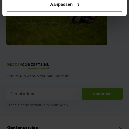
Aanpassen
Schrijf je in voor onze nieuwsbrief
Abonneer
* Lees hier de wettelijke beperkingen
Klantenservice