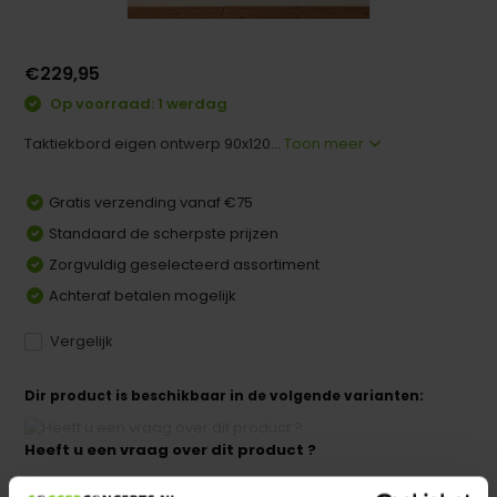
€229,95
Op voorraad: 1 werdag
Taktiekbord eigen ontwerp 90x120...
Toon meer
Gratis verzending vanaf €75
Standaard de scherpste prijzen
Zorgvuldig geselecteerd assortiment
Achteraf betalen mogelijk
Vergelijk
Dir product is beschikbaar in de volgende varianten:
Heeft u een vraag over dit product ?
We helpen u graag met meer informatie