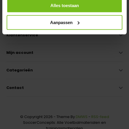
Abonneer
Alles toestaan
* Lees hier de wettelijke beperkingen
Aanpassen
Klantenservice
Mijn account
Categorieën
Contact
© Copyright 2026 - Theme By
DMWS
-
RSS-feed
SoccerConcepts: Alle Voetbalmaterialen en
trainingsmaterialen