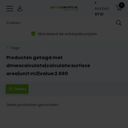
0
Incl.
Excl.
BTW
Standaard de scherpste prijzen
Tags
Producten getagd met
dmwscalculate|calculate:surface
area|unit:m2|value:2.690
Filters
Geen producten gevonden!...